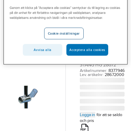
Outlet
Övriga duschanordningar
Genom att klicka på "Acceptera alla cookies" samtycker du till lagring av cookies
på din enhet för att förbättra navigeringen på webbplatsen, analysera
Branscher
webbplatsens användning och bistå i våra marknadsföringsinsatser.
HANSGROHE
Tjänster
Glidfäste Unica,
Cookie-inställningar
Hansgrohe
Vårt erbjudande
HG GLIDFÄSTE
Aktuellt
KROM T.UNICA 88 O
Avvisa alla
Acceptera alla cookies
UNICAS 22MM.
STÅNG HG 28672
Artikelnummer:
8377946
Lev. artikelnr:
28672000
Logga in
för att se saldo
och pris