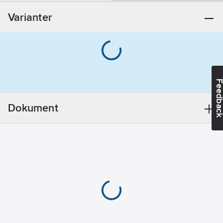
Materialklass
PCP74B
monteringsdetaljer:
Varianter
Ja
Modell/Utförande:
Monterad på
duschstång
Dold
Feedba
fastsättning:
Ja
Accentfärg:
Dokument
Övrigt
Utförande:
Unica-88