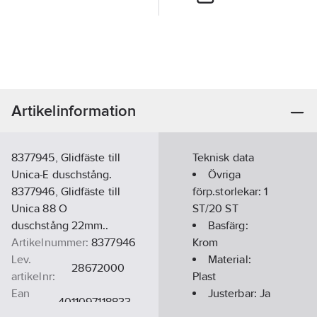
Artikelinformation
8377945, Glidfäste till
Teknisk data
Unica-E duschstång.
Övriga
8377946, Glidfäste till
förp.storlekar:
1
Unica 88 O
ST/20 ST
duschstång 22mm..
Basfärg:
Artikelnummer:
8377946
Krom
Lev.
Material:
28672000
artikelnr:
Plast
Ean
Justerbar:
Ja
4011097118833
artikelnr:
Med