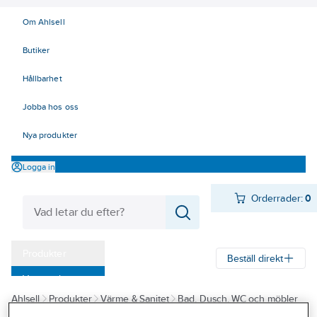
Om Ahlsell
Butiker
Hållbarhet
Jobba hos oss
Nya produkter
Logga in
Orderrader:
0
Produkter
Beställ direkt
Varumärken
Ahlsell
Produkter
Värme & Sanitet
Bad, Dusch, WC och möbler
Kampanjer
Sanitetsarmatur
Duschset och tillbehör