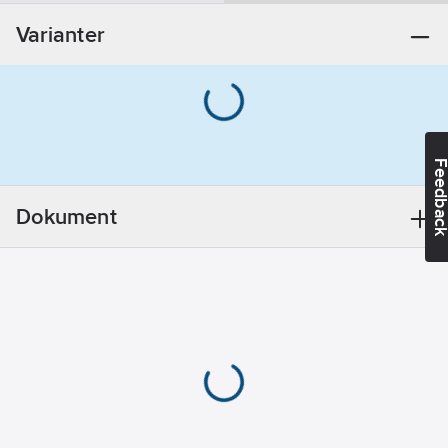
Materialklass
PCP70B
Modell/Utförande:
Varianter
Monterad på
duschstång
Accentfärg:
Krom
REACH -
Innehåller
Feedba
kandidatämnen:
Bly
Dokument
REACH
Datum:
2024-11-
27
REACH
Informationsplikt:
Ja