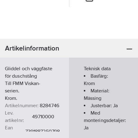
Artikelinformation
Gliddel och väggfäste
Teknisk data
för duschstång
Basfärg:
Till FMM Viskan-
Krom
serien.
Material:
Krom.
Mässing
Artikelnummer:
8284746
Justerbar:
Ja
Lev.
Med
49710000
artikelnr:
monteringsdetaljer:
Ean
Ja
7391887250798
artikelnr: