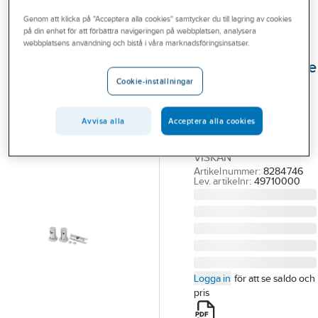
Outlet
Övriga duschanordningar
Genom att klicka på "Acceptera alla cookies" samtycker du till lagring av cookies
på din enhet för att förbättra navigeringen på webbplatsen, analysera
Branscher
webbplatsens användning och bistå i våra marknadsföringsinsatser.
FMM
Tjänster
Gliddel/väggfäste
Cookie-inställningar
till viskan, FMM
Vårt erbjudande
FMM
Bli kund
GLIDDEL/VÄGGFÄSTE
Avvisa alla
Acceptera alla cookies
TILL DUSCHSTÅNG,
Aktuellt
VISKAN
Artikelnummer:
8284746
Lev. artikelnr:
49710000
Logga in
för att se saldo och
pris