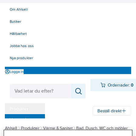
Om Ahlsell
Butiker
Hållbarhet
Jobba hos oss
Nya produkter
Logga in
Orderrader:
0
Produkter
Beställ direkt
Varumärken
Ahlsell
Produkter
Värme & Sanitet
Bad, Dusch, WC och möbler
Kampanjer
Sanitetsarmatur
Duschset och tillbehör