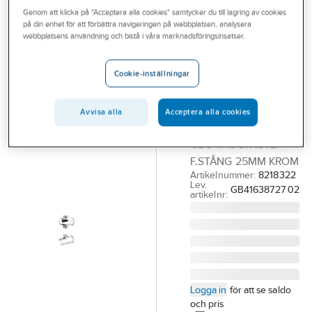
Outlet
Genom att klicka på "Acceptera alla cookies" samtycker du till lagring av cookies
Övriga duschanordningar
på din enhet för att förbättra navigeringen på webbplatsen, analysera
webbplatsens användning och bistå i våra marknadsföringsinsatser.
Branscher
GUSTAVSBERG
Tjänster
Väggfäste till
Cookie-inställningar
duschstång 25
Vårt erbjudande
mm,
Bli kund
Avvisa alla
Acceptera alla cookies
Gustavsberg
Aktuellt
GBG VÄGGFÄSTE
F.STÅNG 25MM KROM
Artikelnummer:
8218322
Lev.
GB41638727 02
artikelnr:
Logga in
för att se saldo
och pris