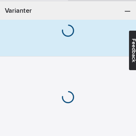
Väggfäste
Varianter
Dold
fastsättning:
Ja
För
duschstångsdiameter:
25
mm
Feedba
REACH
Datum:
2026-
02-19
REACH
Informationsplikt:
Nej