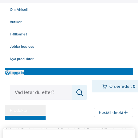
Om Ahlsell
Butiker
Hållbarhet
Jobba hos oss
Nya produkter
Logga in
Orderrader:
0
Produkter
Beställ direkt
Varumärken
Ahlsell
Produkter
Värme & Sanitet
Bad, Dusch, WC och möbler
Kampanjer
Sanitetsarmatur
Duschset och tillbehör