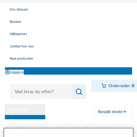
Om Ahlsell
Butiker
Hållbarhet
Jobba hos oss
Nya produkter
Logga in
Orderrader:
0
Produkter
Beställ direkt
Varumärken
Ahlsell
Produkter
Värme & Sanitet
Bad, Dusch, WC och möbler
Kampanjer
Sanitetsarmatur
Duschset och tillbehör