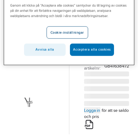
Outlet
Genom att klicka på "Acceptera alla cookies" samtycker du till lagring av cookies
Övriga duschanordningar
på din enhet för att förbättra navigeringen på webbplatsen, analysera
webbplatsens användning och bistå i våra marknadsföringsinsatser.
Branscher
GUSTAVSBERG
Tjänster
Glider Nautic,
Cookie-inställningar
Gustavsberg
Vårt erbjudande
GBG GLIDER G1/G2
Bli kund
Avvisa alla
Acceptera alla cookies
KROM
Artikelnummer:
8218311
Aktuellt
Lev.
GB41638472
artikelnr:
Logga in
för att se saldo
och pris