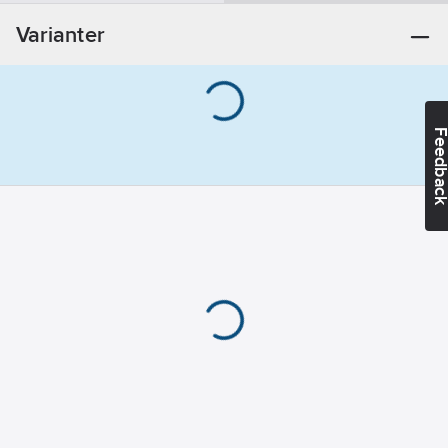
Modell/Utförande:
Varianter
Monterad på
duschstång
Dold
fastsättning:
Ja
Fästmetod:
Feedba
Konisk
För
duschstångsdiameter:
25
mm
Utförande:
GLIDER G1/G2