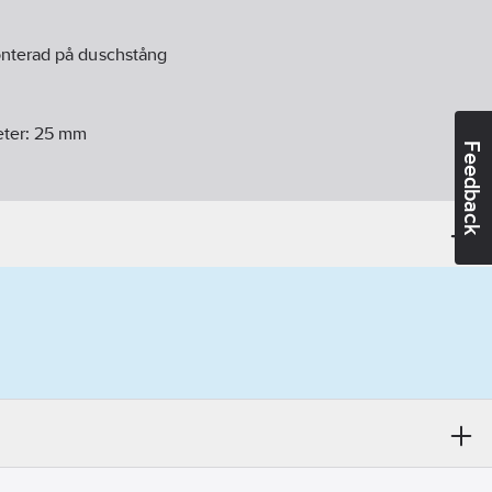
nterad på duschstång
eter:
25
mm
Feedback