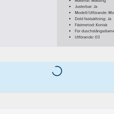
Material:
Mässing
Justerbar:
Ja
Modell/Utförande:
Mo
Dold fastsättning:
Ja
Fästmetod:
Konisk
För duschstångsdiam
Utförande:
03