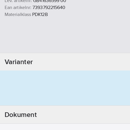
Lev. artikelnr:
GB41636599 00
Ean artikelnr:
7393792215640
Materialklass
PDK12B
Varianter
Dokument