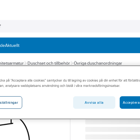
nde
Aktuellt
itetsarmatur
Duschset och tillbehör
Övriga duschanordningar
GUSTAVSBERG
cka på "Acceptera alla cookies" samtycker du till lagring av cookies på din enhet för att förbätt
Glider Skandic,
en, analysera webbplatsens användning och bistå i våra marknadsföringsinsatser.
GBG 636599 GLIDER SK
Artikelnummer:
8218294
Avvisa alla
Acceptera
ställningar
Lev. artikelnr:
GB41636599 