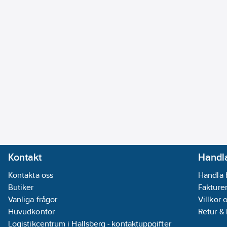
Kontakt
Handla
Kontakta oss
Handla 
Butiker
Fakturer
Vanliga frågor
Villkor 
Huvudkontor
Retur &
Logistikcentrum i Hallsberg - kontaktuppgifter