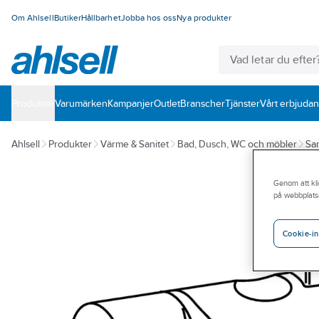
Om Ahlsell
Butiker
Hållbarhet
Jobba hos oss
Nya produkter
Produkter
Varumärken
Kampanjer
Outlet
Branscher
Tjänster
Vårt erbjuda
Ahlsell
Produkter
Värme & Sanitet
Bad, Dusch, WC och möbler
San
Genom att kli
på webbplats
Cookie-in