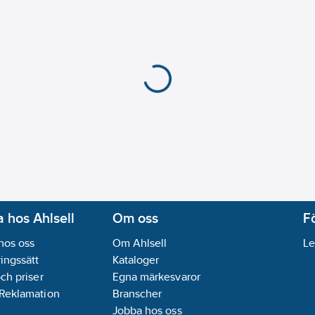
 hos Ahlsell
Om oss
F
hos oss
Om Ahlsell
Le
ingssätt
Kataloger
och priser
Egna märkesvaror
 Reklamation
Branscher
Jobba hos oss