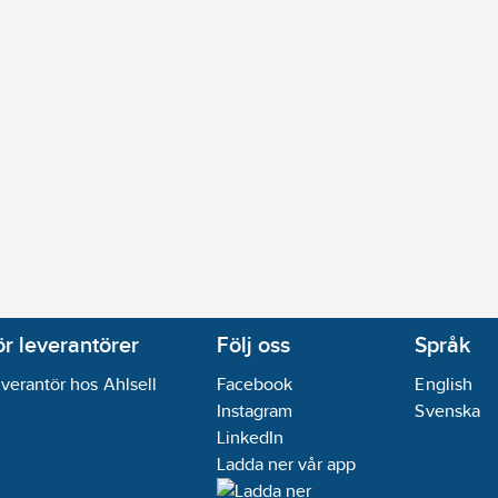
ör leverantörer
Följ oss
Språk
verantör hos Ahlsell
Facebook
English
Instagram
Svenska
LinkedIn
Ladda ner vår app