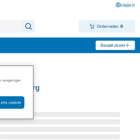
Logga in
Orderrader:
0
Beställ direkt
ra navigeringen
 Gustavsberg
ANDIC 03
 alla cookies
00