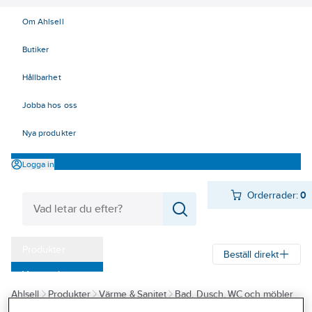
Om Ahlsell
Butiker
Hållbarhet
Jobba hos oss
Nya produkter
Logga in
Orderrader:
0
Produkter
Beställ direkt
Varumärken
Ahlsell
Produkter
Värme & Sanitet
Bad, Dusch, WC och möbler
Kampanjer
Sanitetsarmatur
Duschset och tillbehör