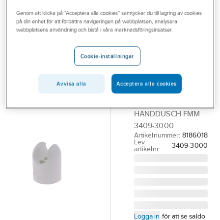
Outlet
Övriga duschanordningar
Genom att klicka på "Acceptera alla cookies" samtycker du till lagring av cookies
på din enhet för att förbättra navigeringen på webbplatsen, analysera
Branscher
webbplatsens användning och bistå i våra marknadsföringsinsatser.
FMM
Tjänster
Upphängare
Cookie-inställningar
till handdusch,
Vårt erbjudande
tillbehör för
Aktuellt
Avvisa alla
Acceptera alla cookies
dusch FMM
UPPHÄNGARE FKR F
HANDDUSCH FMM
3409-3000
Artikelnummer:
8186018
Lev.
3409-3000
artikelnr:
Logga in
för att se saldo