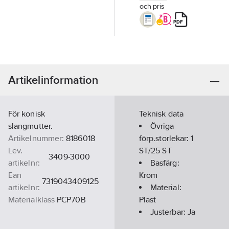
och pris
Artikelinformation
För konisk
Teknisk data
slangmutter.
Övriga
Artikelnummer:
8186018
förp.storlekar:
1
Lev.
ST/25 ST
3409-3000
artikelnr:
Basfärg:
Ean
Krom
7319043409125
artikelnr:
Material:
Materialklass
PCP70B
Plast
Justerbar:
Ja
Med