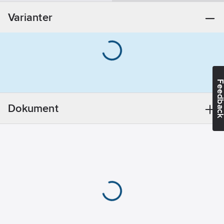
monteringsdetaljer:
Varianter
Ja
Modell/Utförande:
Väggfäste
Dold
fastsättning:
Feedba
Nej
REACH -
Dokument
Innehåller
kandidatämnen:
Bly
REACH
Datum:
2021-11-
18
REACH
Informationsplikt:
Ja