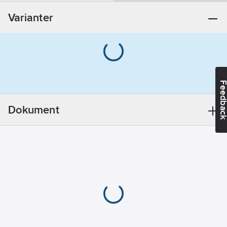
monteringsdetaljer:
Varianter
Ja
Modell/Utförande:
Väggfäste
Dold
fastsättning:
Feedba
Nej
Fästmetod:
Dokument
Konisk
Accentfärg:
Krom