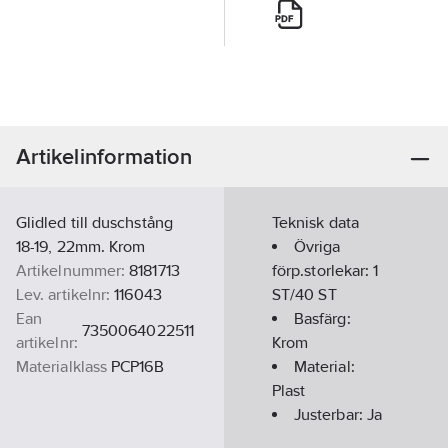
Artikelinformation
Glidled till duschstång
Teknisk data
18-19, 22mm. Krom
Övriga
Artikelnummer:
8181713
förp.storlekar:
1
Lev. artikelnr:
116043
ST/40 ST
Ean
Basfärg:
7350064022511
artikelnr:
Krom
Materialklass
PCP16B
Material:
Plast
Justerbar:
Ja
Med