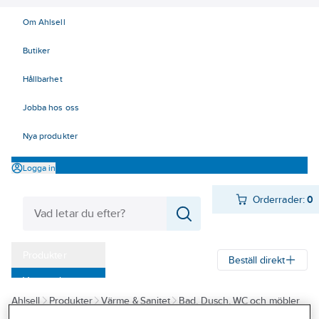
Om Ahlsell
Butiker
Hållbarhet
Jobba hos oss
Nya produkter
Logga in
Orderrader:
0
Produkter
Beställ direkt
Varumärken
Ahlsell
Produkter
Värme & Sanitet
Bad, Dusch, WC och möbler
Kampanjer
Sanitetsarmatur
Duschset och tillbehör