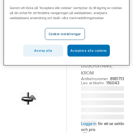
Outlet
Övriga duschanordningar
Genom att klicka på "Acceptera alla cookies" samtycker du till lagring av cookies
på din enhet för att förbättra navigeringen på webbplatsen, analysera
Branscher
webbplatsens användning och bistå i våra marknadsföringsinsatser.
NGL
Tjänster
Glidfäste 402,
Cookie-inställningar
NGL
Vårt erbjudande
NGL GLIDLED FÖR
Bli kund
HANDDUSCH FÖR
Avvisa alla
Acceptera alla cookies
BEFINTLIG
Aktuellt
DUSCHSTÅNG,
KROM
Artikelnummer:
8181713
Lev. artikelnr:
116043
Logga in
för att se saldo
och pris