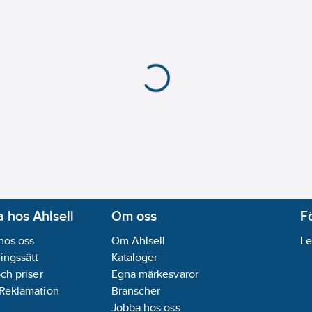
 hos Ahlsell
Om oss
F
hos oss
Om Ahlsell
Le
ingssätt
Kataloger
och priser
Egna märkesvaror
 Reklamation
Branscher
Jobba hos oss