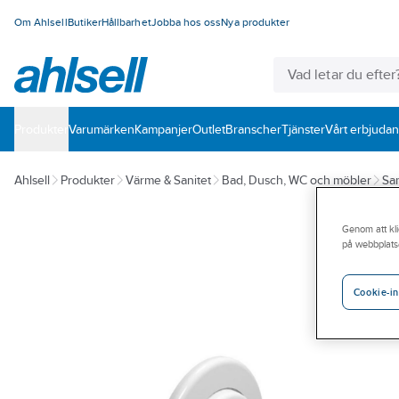
Om Ahlsell
Butiker
Hållbarhet
Jobba hos oss
Nya produkter
Produkter
Varumärken
Kampanjer
Outlet
Branscher
Tjänster
Vårt erbjuda
Ahlsell
Produkter
Värme & Sanitet
Bad, Dusch, WC och möbler
San
Genom att kli
på webbplats
Cookie-in