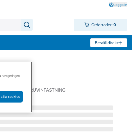
Logga in
Orderrader:
0
Beställ direkt
ra navigeringen
NGL
HANDDUSCH SKRUVINFÄSTNING
 alla cookies