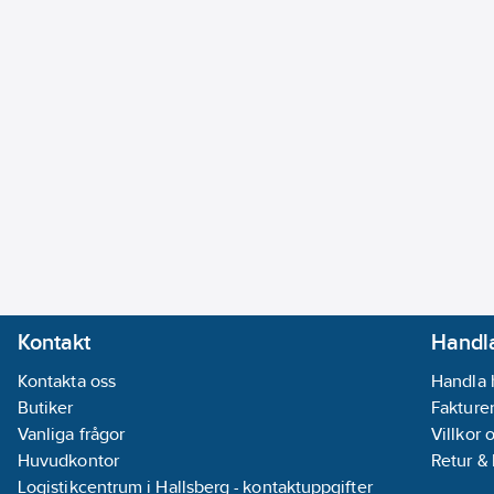
Kontakt
Handla
Kontakta oss
Handla 
Butiker
Fakturer
Vanliga frågor
Villkor 
Huvudkontor
Retur &
Logistikcentrum i Hallsberg - kontaktuppgifter