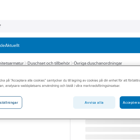
nde
Aktuellt
itetsarmatur
Duschset och tillbehör
Övriga duschanordningar
NGL
cka på "Acceptera alla cookies" samtycker du till lagring av cookies på din enhet för att förbätt
Glidfäste 202, 
en, analysera webbplatsens användning och bistå i våra marknadsföringsinsatser.
NGL VÄGGFÄSTE FÖR 
Artikelnummer:
8181672
Avvisa alla
Acceptera
ställningar
Lev. artikelnr:
116010