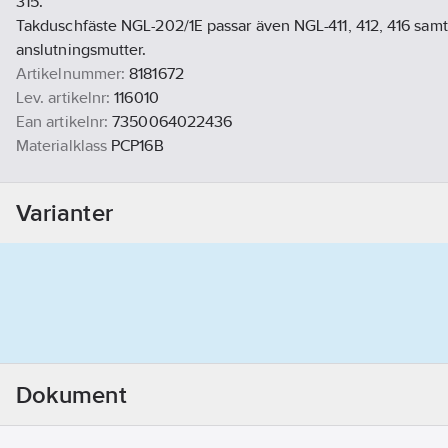
315.
Takduschfäste NGL-202/1E passar även NGL-411, 412, 416 samt
anslutningsmutter.
Artikelnummer:
8181672
Lev. artikelnr:
116010
Ean artikelnr:
7350064022436
Materialklass
PCP16B
Varianter
Dokument