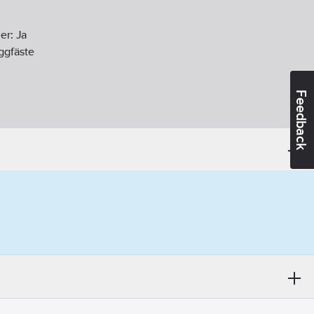
er:
Ja
ggfäste
Feedback