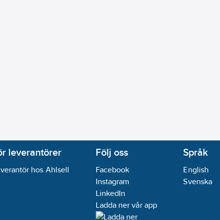
ör leverantörer
Följ oss
Språk
verantör hos Ahlsell
Facebook
English
Instagram
Svenska
LinkedIn
Ladda ner vår app