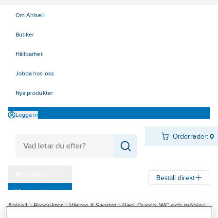
Om Ahlsell
Butiker
Hållbarhet
Jobba hos oss
Nya produkter
Logga in
Orderrader:
0
Produkter
Beställ direkt
Varumärken
Ahlsell
Produkter
Värme & Sanitet
Bad, Dusch, WC och möbler
Kampanjer
Sanitetsarmatur
Blandarfästen
Blandarfästen Oras