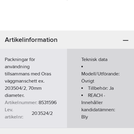
Artikelinformation
Packningar för
Teknisk data
användning
tillsammans med Oras
Modell/Utförande:
väggmanschett ex.
Övrigt
203504/2, 70mm
Tillbehör:
Ja
diameter.
REACH -
Artikelnummer:
8531596
Innehåller
Lev.
kandidatämnen:
203524/2
artikelnr:
Bly
Ean
REACH
6414150032615
artikelnr:
Datum:
2022-