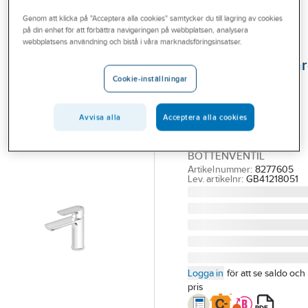
Outlet
Tvättställsblandare 1-grepp
Genom att klicka på "Acceptera alla cookies" samtycker du till lagring av cookies
på din enhet för att förbättra navigeringen på webbplatsen, analysera
Branscher
webbplatsens användning och bistå i våra marknadsföringsinsatser.
GUSTAVSBERG
Tjänster
Tvättställsblanda
Cookie-inställningar
Estetic,
Vårt erbjudande
Gustavsberg
Aktuellt
Avvisa alla
Acceptera alla cookies
GBG ESTETIC TV.ST
BLAND. KROM UTAN
BOTTENVENTIL
Artikelnummer:
8277605
Lev. artikelnr:
GB41218051
Logga in
för att se saldo och
pris