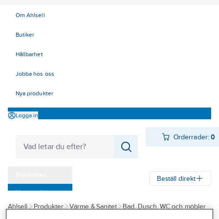
Om Ahlsell
Butiker
Hållbarhet
Jobba hos oss
Nya produkter
Logga in
Orderrader:
0
Produkter
Beställ direkt
Varumärken
Ahlsell
Produkter
Värme & Sanitet
Bad, Dusch, WC och möbler
Kampanjer
Sanitetsarmatur
Blandare
Tvättställsblandare