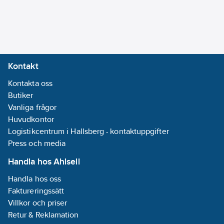
Krom
Max. flöde
(vid 300 kPa):
7.8
l/min
Med
Kontakt
maskinavstängning:
Kontakta oss
Nej
Butiker
Med
Vanliga frågor
temperaturbegränsning:
Huvudkontor
Ja
Logistikcentrum i Hallsberg - kontaktuppgifter
Bygghöjd
Press och media
undersida
utlopp:
105
mm
Handla hos Ahlsell
Ljudklass
Handla hos oss
(EN ISO 3822):
Faktureringssätt
Grupp I, <=20
Villkor och priser
dB(A)
Retur & Reklamation
Med