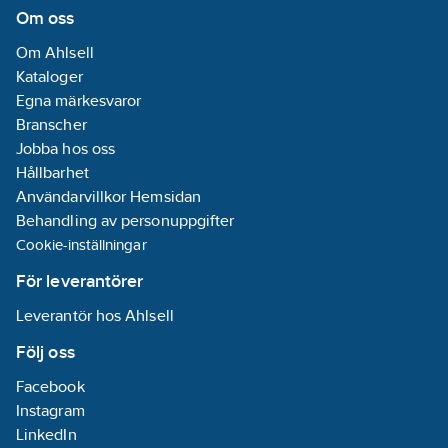
fjädrande
Om oss
motstånd för
Om Ahlsell
max. flöde:
Nej
Kataloger
Med
Egna märkesvaror
fjädrande
Branscher
motstånd för
Jobba hos oss
max.
Hållbarhet
varmvattentemperatur:
Användarvillkor Hemsidan
Nej
Behandling av personuppgifter
Antal
Cookie-inställningar
armaturhål:
1-
hål
För leverantörer
Skydd mot
Leverantör hos Ahlsell
skållning:
Ja
Följ oss
Centrumavstånd:
Facebook
0
mm
Instagram
Max.
LinkedIn
temperatur