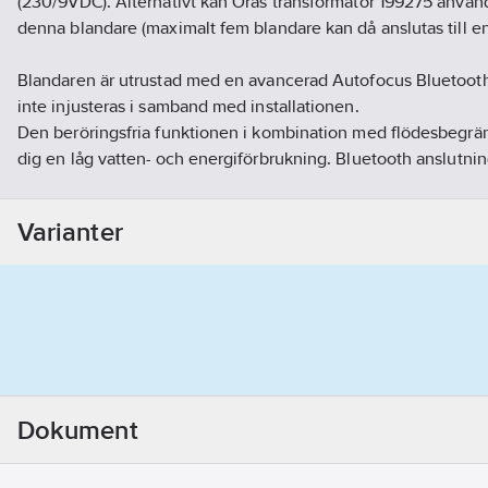
(230/9VDC). Alternativt kan Oras transformator 199275 anvä
denna blandare (maximalt fem blandare kan då anslutas till en
Blandaren är utrustad med en avancerad Autofocus Bluetoot
inte injusteras i samband med installationen.
Den beröringsfria funktionen i kombination med flödesbegrä
dig en låg vatten- och energiförbrukning. Bluetooth anslutni
övervakning och justering av blandaren.
Blandaren kan enkelt modifieras för förinställd temperatur, m
Varianter
förblandat vatten med hjälp av bipackade delar.
Artikelnummer:
8430643
Lev. artikelnr:
4824FTZ
Ean artikelnr:
6414150097096
Materialklass
PCM13B
Dokument