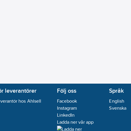
styrning
r:
Ja
yrning:
Sensor
roll:
Manuell manövrering
rålsamlare luftinblandning
nk/Armaturhål
el:
1-120
h
05-06
ör leverantörer
Följ oss
Språk
andidatämnen:
Bly
verantör hos Ahlsell
Facebook
English
848 kgCO2e/ST
Instagram
Svenska
ikt:
Ja
LinkedIn
Ladda ner vår app