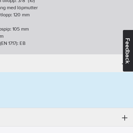
 tillopp:
3/8" (10)
ang med löpmutter
tlopp:
120
mm
pspip:
105
mm
m
Feedback
(EN 1717):
EB
:
Fast, under
d/Putsad
Pa):
6
l/min
l
sing
ng kan eftermonteras:
Ja
ng:
Nätansluten
:
9
V
ykel:
Ja
110
mm