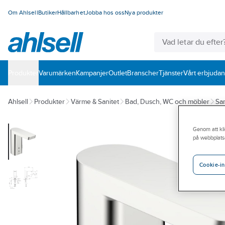
Om Ahlsell
Butiker
Hållbarhet
Jobba hos oss
Nya produkter
Produkter
Varumärken
Kampanjer
Outlet
Branscher
Tjänster
Vårt erbjuda
Ahlsell
Produkter
Värme & Sanitet
Bad, Dusch, WC och möbler
San
Genom att kli
på webbplats
Cookie-in