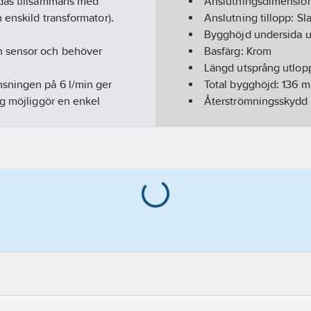
ndas tillsammans med
Anslutningsdimension
 enskild transformator).
Anslutning tillopp:
Sl
Bygghöjd undersida u
h sensor och behöver
Basfärg:
Krom
Längd utsprång utlop
nsningen på 6 l/min ger
Total bygghöjd:
136
m
ng möjliggör en enkel
Återströmningsskydd 
Utförande utloppspip
axtemperatur eller
Typ av pip:
Gjuten
Ytbehandling:
Polera
Ytskydd:
Förkromad
Max. flöde (vid 300 k
Antal armaturhål:
1-hå
Material armatur:
Mäs
Temperaturbegränsni
Typ av strömförsörjni
Anslutningsspänning
Automatisk spolingsc
Funktionsavstånd:
60-