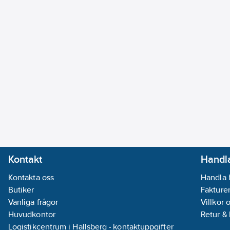
Kontakt
Handla
Kontakta oss
Handla 
Butiker
Fakturer
Vanliga frågor
Villkor 
Huvudkontor
Retur &
Logistikcentrum i Hallsberg - kontaktuppgifter