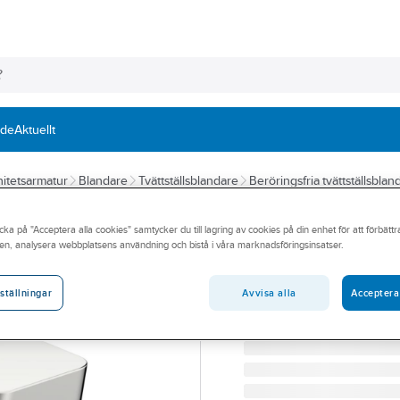
nde
Aktuellt
itetsarmatur
Blandare
Tvättställsblandare
Beröringsfria tvättställsblan
ORAS
cka på "Acceptera alla cookies" samtycker du till lagring av cookies på din enhet för att förbätt
Tvättställsbland
en, analysera webbplatsens användning och bistå i våra marknadsföringsinsatser.
ORAS STELA TS-BL BERÖ
Artikelnummer:
8430643
Avvisa alla
Acceptera
ställningar
Lev. artikelnr:
4824FTZ