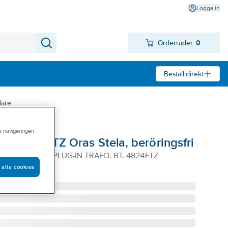
Logga in
Orderrader:
0
Beställ direkt
dare
ra navigeringen
are 4824FTZ Oras Stela, beröringsfri
RINGSFRI INK PLUG-IN TRAFO. BT. 4824FTZ
 alla cookies