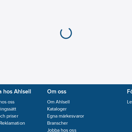
Med förfilter:
Ja
Programmering:
Fjärr
Självstängande:
Ja
Spolningstid inställba
Typ av elektronisk st
Typ av temperaturkont
Utloppsmunstycke:
St
Med transformator:
Ja
Monteringsmetod:
Bä
Spolningstid:
1-3
s
Gångreserv batteri:
Ja
Frekvens spolingscyk
REACH Datum:
2022-
 hos Ahlsell
Om oss
F
REACH - Innehåller k
hos oss
Om Ahlsell
Le
GWP-tot (A1-A3):
12,0
ingssätt
Kataloger
REACH Informationspl
och priser
Egna märkesvaror
 Reklamation
Branscher
Jobba hos oss