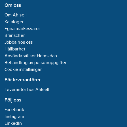
Sensor
Om oss
Typ av
Om Ahlsell
temperaturkontroll:
Kataloger
Manuell
Egna märkesvaror
manövrering
Branscher
Jobba hos oss
Utloppsmunstycke:
Hållbarhet
Strålsamlare
Användarvillkor Hemsidan
laminär
Behandling av personuppgifter
Med
Cookie-inställningar
kopplingar:
Nej
Med
För leverantörer
utdragbar
Leverantör hos Ahlsell
utloppspip med
handdusch:
Nej
Följ oss
Med
Facebook
kedjefäste:
Nej
Instagram
Med
LinkedIn
utdragbar