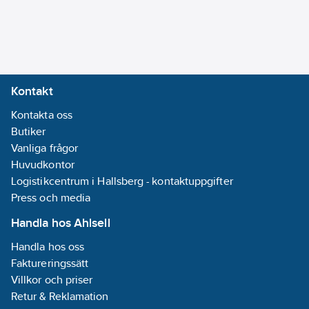
beställs separat)
Anslutningsspänning:
tillsammans med Oras
9.12
V
anslutningskabel
Automatisk
199510 , 10m
spolingscykel:
(1st/blandare, beställs
Ja
Kontakt
separat).
Med
Artikelnummer:
Kontakta oss
8430538
förfilter:
Ja
Lev. artikelnr:
Butiker
5523F
Ean
Vanliga frågor
Programmering:
6414150080166
artikelnr:
Huvudkontor
Övrigt
Materialklass
Logistikcentrum i Hallsberg - kontaktuppgifter
PCM13B
Press och media
Självstängande:
Ja
Handla hos Ahlsell
Spolningstid
Handla hos oss
inställbar:
Ja
Faktureringssätt
Typ av
Villkor och priser
elektronisk
Retur & Reklamation
styrning: