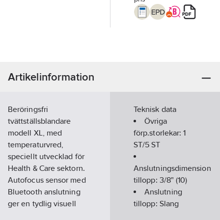
Artikelinformation
Beröringsfri
Teknisk data
tvättställsblandare
Övriga
modell XL, med
förp.storlekar:
1
temperaturvred,
ST/5 ST
speciellt utvecklad för
Health & Care sektorn.
Anslutningsdimension
Autofocus sensor med
tillopp:
3/8" (10)
Bluetooth anslutning
Anslutning
ger en tydlig visuell
tillopp:
Slang
överblick och gör det
med löpmutter