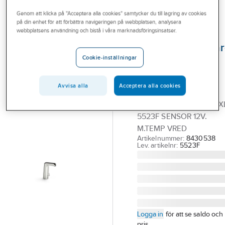
Outlet
Beröringsfria tvättställsblandare
Genom att klicka på "Acceptera alla cookies" samtycker du till lagring av cookies
på din enhet för att förbättra navigeringen på webbplatsen, analysera
Branscher
webbplatsens användning och bistå i våra marknadsföringsinsatser.
ORAS
Tjänster
Tvättställsblanda
Cookie-inställningar
5523F Oras
Vårt erbjudande
Medipro XL,
Aktuellt
Avvisa alla
Acceptera alla cookies
beröringsfri
ORAS MEDIPRO TS-BL X
5523F SENSOR 12V.
M.TEMP VRED
Artikelnummer:
8430538
Lev. artikelnr:
5523F
Logga in
för att se saldo och
pris