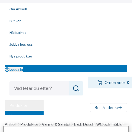
Om Ahlsell
Butiker
Hållbarhet
Jobba hos oss
Nya produkter
Logga in
Orderrader:
0
Produkter
Beställ direkt
Varumärken
Ahlsell
Produkter
Värme & Sanitet
Bad, Dusch, WC och möbler
Kampanjer
Sanitetsarmatur
Blandare
Tvättställsblandare