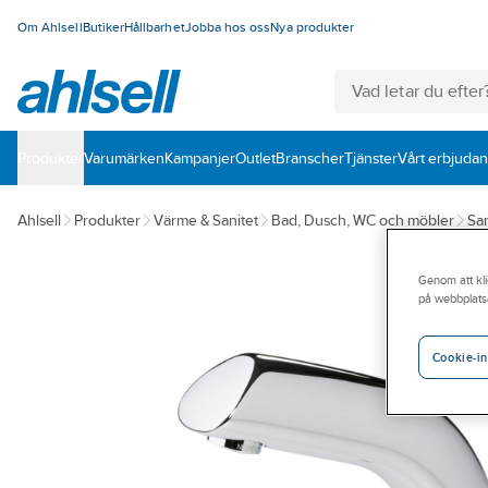
Om Ahlsell
Butiker
Hållbarhet
Jobba hos oss
Nya produkter
Produkter
Varumärken
Kampanjer
Outlet
Branscher
Tjänster
Vårt erbjuda
Ahlsell
Produkter
Värme & Sanitet
Bad, Dusch, WC och möbler
San
Genom att kli
på webbplats
Cookie-in