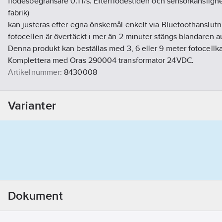
flödesbegränsare 0.1 l/s. Efterflödestiden och sensorkänslighet
fabrik)
kan justeras efter egna önskemål enkelt via Bluetoothanslu
fotocellen är övertäckt i mer än 2 minuter stängs blandaren a
Denna produkt kan beställas med 3, 6 eller 9 meter fotocellka
Komplettera med Oras 290004 transformator 24VDC.
Artikelnummer:
8430008
Lev. artikelnr:
6104Z
Ean artikelnr:
6414150100987
Varianter
Materialklass
PCM13A
Dokument