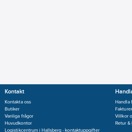
Kontakt
Handla
Kontakta oss
Handla 
Butiker
Fakturer
Vanliga frågor
Villkor 
Huvudkontor
Retur &
Logistikcentrum i Hallsberg - kontaktuppgifter