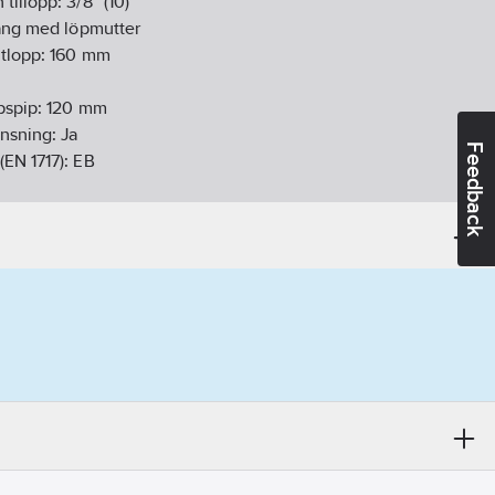
 tillopp:
3/8" (10)
ang med löpmutter
tlopp:
160
mm
pspip:
120
mm
nsning:
Ja
Feedback
(EN 1717):
EB
:
Fast, över
d/Putsad
Pa):
6
l/min
l
sing
ng:
Nätansluten
:
24
V
ykel:
Ja
rigt