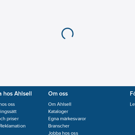
Programmering:
Manue
Självstängande:
Ja
Spolningstid inställba
Typ av elektronisk st
Typ av temperaturkont
Utloppsmunstycke:
St
Med transformator:
Ne
Monteringsmetod:
Bä
REACH Datum:
2022-
REACH - Innehåller k
REACH Informationspl
 hos Ahlsell
Om oss
F
hos oss
Om Ahlsell
Le
ingssätt
Kataloger
och priser
Egna märkesvaror
 Reklamation
Branscher
Jobba hos oss