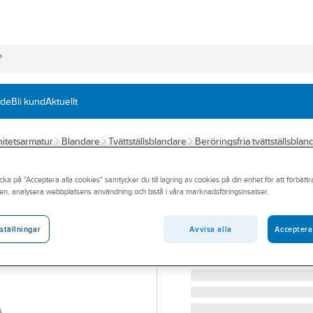
nde
Bli kund
Aktuellt
itetsarmatur
Blandare
Tvättställsblandare
Beröringsfria tvättställsblan
Tvättställsbland
cka på "Acceptera alla cookies" samtycker du till lagring av cookies på din enhet för att förbätt
en, analysera webbplatsens användning och bistå i våra marknadsföringsinsatser.
ORAS TVÄTTSTÄLLSBLA
Artikelnummer:
8430008
Lev. artikelnr:
6104Z
Avvisa alla
Acceptera
ställningar