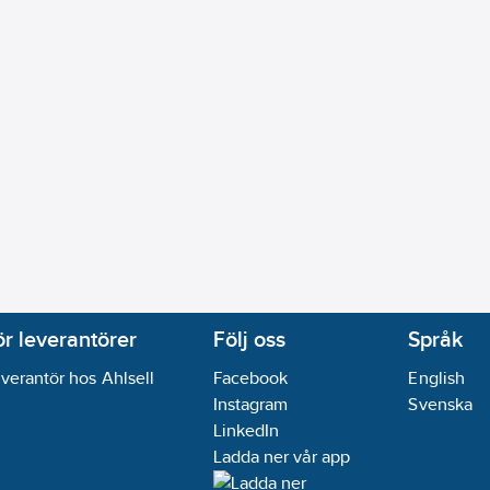
ll/Fjärrstyrt
r:
Ja
yrning:
Sensor
roll:
Manuell manövrering
rålsamlare luftinblandning
j
nk/Armaturhål
06-10
andidatämnen:
Bly
ikt:
Ja
ör leverantörer
Följ oss
Språk
verantör hos Ahlsell
Facebook
English
Instagram
Svenska
LinkedIn
Ladda ner vår app