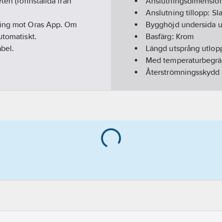
en (förinställda från
Anslutningsdimension
Anslutning tillopp:
Sl
tning mot Oras App. Om
Bygghöjd undersida u
utomatiskt.
Basfärg:
Krom
bel.
Längd utsprång utlop
Med temperaturbegrä
Återströmningsskydd 
Utförande utloppspip
Typ av pip:
Gjuten
Ytbehandling:
Polera
Ytskydd:
Förkromad
Max. flöde (vid 300 k
Antal armaturhål:
1-hå
Material armatur:
Mäs
Typ av strömförsörjni
Anslutningsspänning
Automatisk spolingsc
Kapslingsklass (IP):
Öv
Med förfilter:
Ja