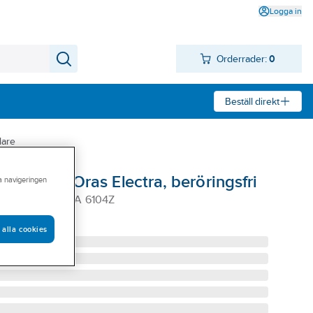
Logga in
Orderrader:
0
Beställ direkt
dare
are 6104Z Oras Electra, beröringsfri
ra navigeringen
NDARE ELECTRA 6104Z
 alla cookies