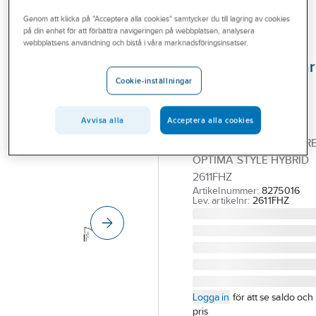
Outlet
Beröringsfria tvättställsblandare
Genom att klicka på "Acceptera alla cookies" samtycker du till lagring av cookies
på din enhet för att förbättra navigeringen på webbplatsen, analysera
Branscher
webbplatsens användning och bistå i våra marknadsföringsinsatser.
ORAS
Tjänster
Tvättställsblanda
Cookie-inställningar
Optima Style
Vårt erbjudande
Hybrid, Oras
Bli kund
Avvisa alla
Acceptera alla cookies
ORAS
Aktuellt
TVÄTTSTÄLLSBLANDAR
OPTIMA STYLE HYBRID
2611FHZ
Artikelnummer:
8275016
Lev. artikelnr:
2611FHZ
Logga in
för att se saldo och
pris