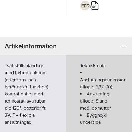
Artikelinformation
Tvättställsblandare
Teknisk data
med hybridfunktion
(ettgrepps- och
Anslutningsdimension
beröringsfri funktion),
tillopp:
3/8" (10)
kontrollenhet med
Anslutning
termostat, svängbar
tillopp:
Slang
pip 120°, batteridrift
med löpmutter
3V. F = flexibla
Bygghöjd
anslutningar.
undersida
Bluetoothanslutning
utlopp:
206