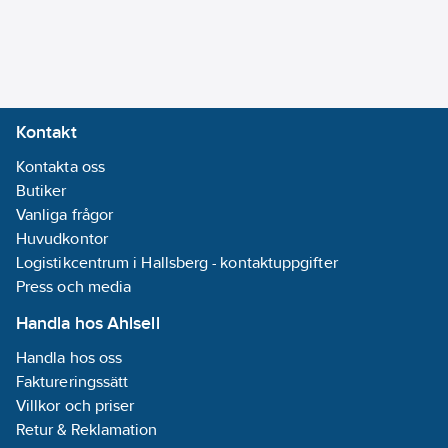
Typ av pip:
Gjuten
Ytbehandling:
Polerad/Putsad
Kontakt
Ytskydd:
Kontakta oss
Förkromad
Butiker
Max. flöde
Vanliga frågor
(vid 300 kPa):
6
Huvudkontor
l/min
Logistikcentrum i Hallsberg - kontaktuppgifter
Antal
Press och media
armaturhål:
1-
hål
Handla hos Ahlsell
Ljudklass
Handla hos oss
(EN ISO 3822):
Faktureringssätt
Grupp I, <=20
Villkor och priser
dB(A)
Retur & Reklamation
Material