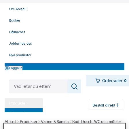
Om Ahlsell
Butiker
Hållbarhet
Jobba hos oss
Nya produkter
Logga in
Orderrader:
0
Produkter
Beställ direkt
Varumärken
Ahlsell
Produkter
Värme & Sanitet
Bad, Dusch, WC och möbler
Kampanjer
Sanitetsarmatur
Blandare
Tvättställsblandare