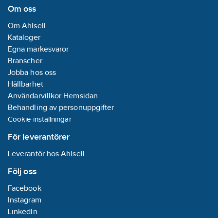
armatur:
Om oss
Mässing
Om Ahlsell
Montering:
Kataloger
Bänk/Armaturhål
Egna märkesvaror
Branscher
Temperaturbegränsning
Jobba hos oss
kan
Hållbarhet
eftermonteras:
Användarvillkor Hemsidan
Ja
Behandling av personuppgifter
Typ av
Cookie-inställningar
grepp:
Ettgrepps
För leverantörer
Typ av
Leverantör hos Ahlsell
strömförsörjning:
Batteri
Följ oss
Facebook
Anslutningsspänning:
Instagram
3
V
LinkedIn
Automatisk