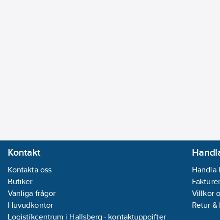
Kontakt
Handla
Kontakta oss
Handla 
Butiker
Fakturer
Vanliga frågor
Villkor 
Huvudkontor
Retur &
Logistikcentrum i Hallsberg - kontaktuppgifter