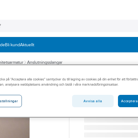
nde
Bli kund
Aktuellt
itetsarmatur
Anslutningsslangar
NEOPERL
cka på "Acceptera alla cookies" samtycker du till lagring av cookies på din enhet för att förbätt
Anslutningsslang
en, analysera webbplatsens användning och bistå i våra marknadsföringsinsatser.
G10XM10 ANSL.SLANG 
Artikelnummer:
8428353
Avvisa alla
Acceptera
ställningar
Lev. artikelnr:
3880340400