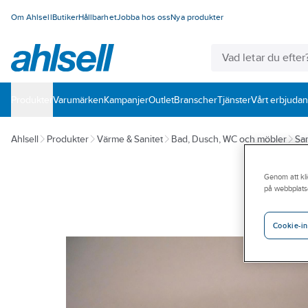
Om Ahlsell
Butiker
Hållbarhet
Jobba hos oss
Nya produkter
Produkter
Varumärken
Kampanjer
Outlet
Branscher
Tjänster
Vårt erbjuda
Ahlsell
Produkter
Värme & Sanitet
Bad, Dusch, WC och möbler
San
Genom att kli
på webbplats
Cookie-in