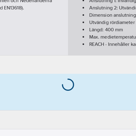
annien och Nederländerna
Anslutning 1:
Invändi
rd EN13618).
Anslutning 2:
Utvändi
Dimension anslutning
Utvändig rördiameter 
Längd:
400
mm
Max. medietemperatur
REACH - Innehåller k
REACH Datum:
2024-
REACH Informationspl