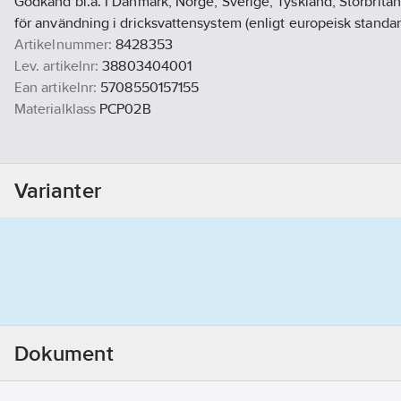
Godkänd bl.a. I Danmark, Norge, Sverige, Tyskland, Storbrit
för användning i dricksvattensystem (enligt europeisk standa
Artikelnummer:
8428353
Lev. artikelnr:
38803404001
Ean artikelnr:
5708550157155
Materialklass
PCP02B
Varianter
Dokument