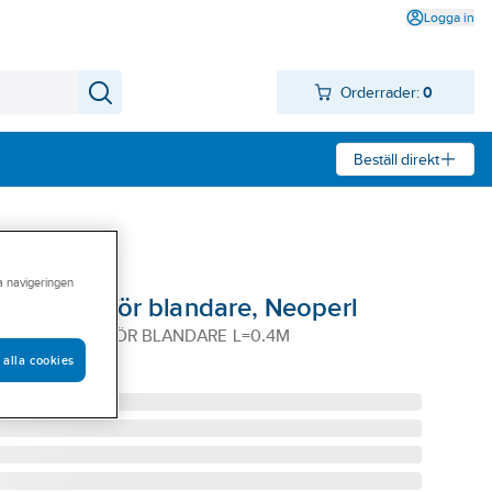
Logga in
Orderrader:
0
Beställ direkt
ra navigeringen
 Softpex för blandare, Neoperl
SOFTPEX DN8 FÖR BLANDARE L=0.4M
 alla cookies
1