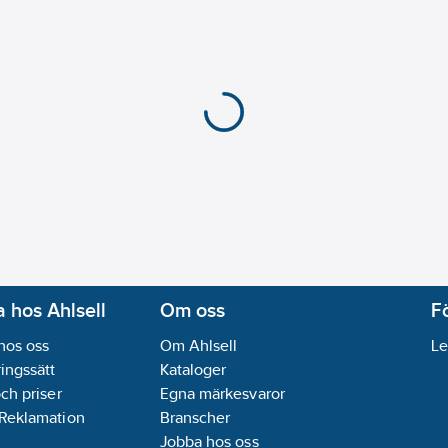
 hos Ahlsell
Om oss
F
hos oss
Om Ahlsell
Le
ingssätt
Kataloger
och priser
Egna märkesvaror
 Reklamation
Branscher
Jobba hos oss