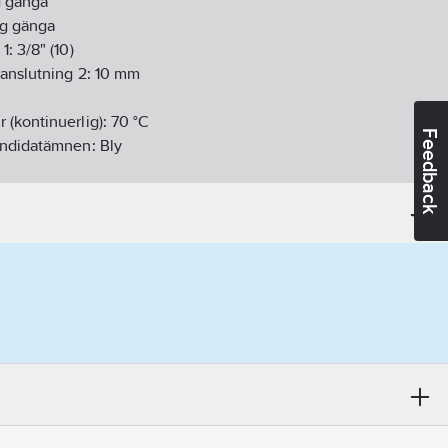
g gänga
g gänga
 1:
3/8" (10)
anslutning 2:
10
mm
 (kontinuerlig):
70
°C
Feedback
andidatämnen:
Bly
05-17
ikt:
Ja