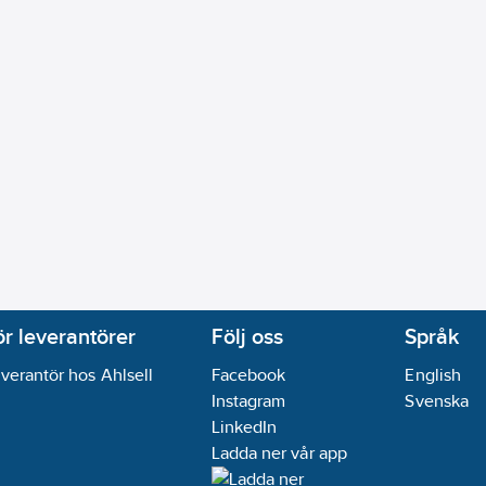
ör leverantörer
Följ oss
Språk
verantör hos Ahlsell
Facebook
English
Instagram
Svenska
LinkedIn
Ladda ner vår app