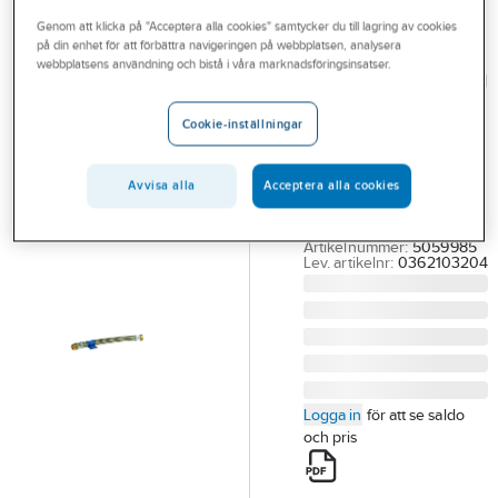
Outlet
Genom att klicka på "Acceptera alla cookies" samtycker du till lagring av cookies
på din enhet för att förbättra navigeringen på webbplatsen, analysera
BEULCO
Branscher
webbplatsens användning och bistå i våra marknadsföringsinsatser.
Anslutningsslang
Tjänster
6210 Heacoflex,
Cookie-inställningar
Beulco
Vårt erbjudande
HEACOFLEX SLANG
Bli kund
Avvisa alla
Acceptera alla cookies
32-0.4M R/R RAK/RAK
Aktuellt
UTV/INV RF.OMFL
Artikelnummer:
5059985
Lev. artikelnr:
0362103204
Logga in
för att se saldo
och pris