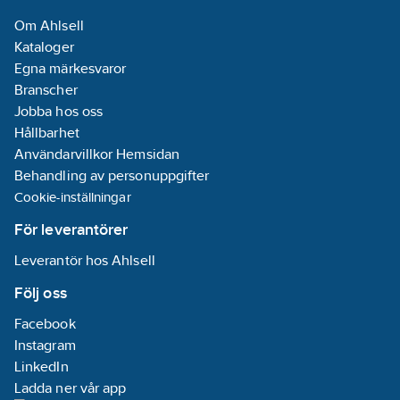
29
Om Ahlsell
Utförande:
Kataloger
rak/rak
Egna märkesvaror
REACH
Branscher
Informationsplikt:
Jobba hos oss
Nej
Hållbarhet
Användarvillkor Hemsidan
Behandling av personuppgifter
Cookie-inställningar
För leverantörer
Leverantör hos Ahlsell
Följ oss
Facebook
Instagram
LinkedIn
Ladda ner vår app