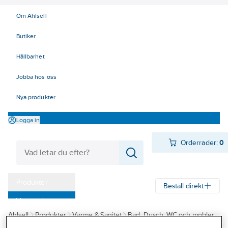
Om Ahlsell
Butiker
Hållbarhet
Jobba hos oss
Nya produkter
Logga in
Orderrader:
0
Produkter
Beställ direkt
Varumärken
Ahlsell
Produkter
Värme & Sanitet
Bad, Dusch, WC och möbler
Kampanjer
Sanitetsarmatur
Anslutningsslangar