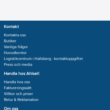
(kontinuerlig):
90
°C
Max. tryck:
10
bar
Kontakt
Lämplig för
Kontakta oss
vatten:
Nej
Butiker
Lämplig för
Vanliga frågor
olja:
Nej
Huvudkontor
Logistikcentrum i Hallsberg - kontaktuppgifter
Materialkvalitet:
Press och media
Övrigt
Med
Handla hos Ahlsell
omflätning:
Ja
Handla hos oss
Med
Faktureringssätt
tätning/packningar:
Villkor och priser
Ja
Retur & Reklamation
REACH
Datum:
2021-10-
Om oss