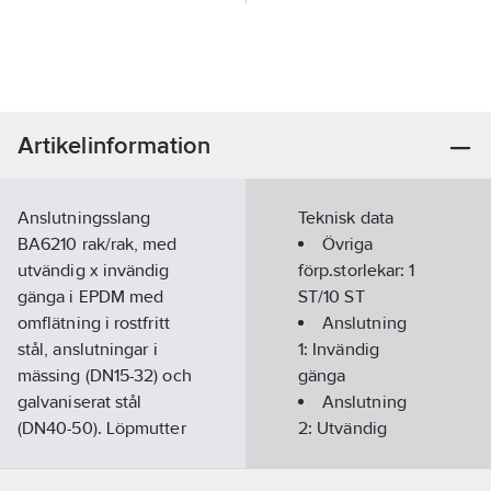
Artikelinformation
Anslutningsslang
Teknisk data
BA6210 rak/rak, med
Övriga
utvändig x invändig
förp.storlekar:
1
gänga i EPDM med
ST/10 ST
omflätning i rostfritt
Anslutning
stål, anslutningar i
1:
Invändig
mässing (DN15-32) och
gänga
galvaniserat stål
Anslutning
(DN40-50). Löpmutter
2:
Utvändig
med invändig gänga.
gänga
Artikelnummer:
5059985
Dimension