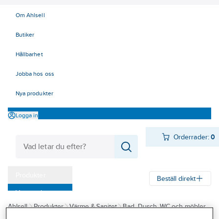
Om Ahlsell
Butiker
Hållbarhet
Jobba hos oss
Nya produkter
Logga in
Orderrader:
0
Produkter
Beställ direkt
Varumärken
Ahlsell
Produkter
Värme & Sanitet
Bad, Dusch, WC och möbler
Kampanjer
Badrumstillbehör
Papperskorgar och handduksskåp