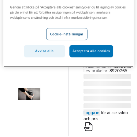
Outlet
Genom att klicka på "Acceptera alla cookies" samtycker du till lagring av cookies
på din enhet för att förbättra navigeringen på webbplatsen, analysera
JAFO
Branscher
webbplatsens användning och bistå i våra marknadsföringsinsatser.
Avfallspåsar för
Tjänster
pedalhink, Jafo
Cookie-inställningar
UNIDRAIN REFRAME
Vårt erbjudande
AVFALLSPÅSAR 4 L,
Bli kund
Avvisa alla
Acceptera alla cookies
F.PEDALHINK
10X25ST
Aktuellt
Artikelnummer:
8920265
Lev. artikelnr:
8920265
Logga in
för att se saldo
och pris