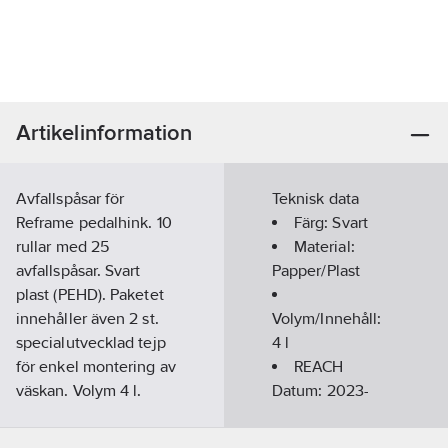
Artikelinformation
Avfallspåsar för
Teknisk data
Reframe pedalhink. 10
Färg:
Svart
rullar med 25
Material:
avfallspåsar. Svart
Papper/Plast
plast (PEHD). Paketet
innehåller även 2 st.
Volym/Innehåll:
specialutvecklad tejp
4
l
för enkel montering av
REACH
väskan. Volym 4 l.
Datum:
2023-
Artikelnummer:
8920265
04-12
Lev.
REACH