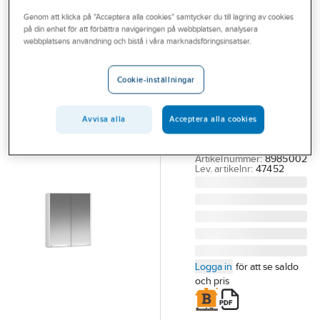
Outlet
Genom att klicka på "Acceptera alla cookies" samtycker du till lagring av cookies
på din enhet för att förbättra navigeringen på webbplatsen, analysera
IFÖ
Branscher
webbplatsens användning och bistå i våra marknadsföringsinsatser.
Badrumsskåp
Tjänster
Ifö vit Option
Cookie-inställningar
Bas
Vårt erbjudande
IFÖ OPTION SPEGEL
Bli kund
Avvisa alla
Acceptera alla cookies
SKÅP BAS 60 M.
Aktuellt
SPEGEL VITT 47452
Artikelnummer:
8985002
Lev. artikelnr:
47452
Logga in
för att se saldo
och pris