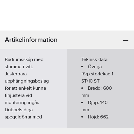
Artikelinformation
Badrumsskåp med
Teknisk data
stomme i vitt.
Övriga
Justerbara
förp.storlekar:
1
upphängningsbeslag
ST/10 ST
för att enkelt kunna
Bredd:
600
finjustera vid
mm
montering ingår.
Djup:
140
Dubbelsidiga
mm
spegeldörrar med
Höjd:
662
mjukstängande
mm
beslag. Nedersta
REACH