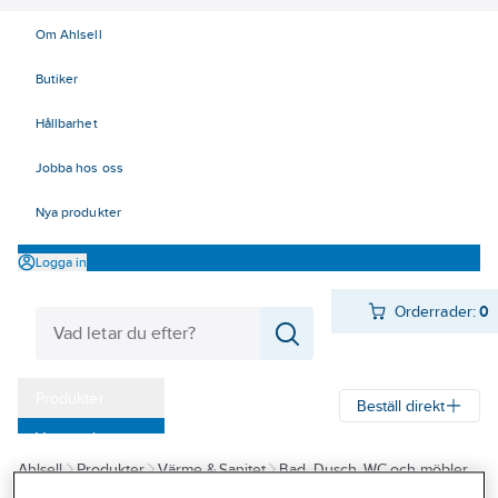
Om Ahlsell
Butiker
Hållbarhet
Jobba hos oss
Nya produkter
Logga in
Orderrader:
0
Produkter
Beställ direkt
Varumärken
Ahlsell
Produkter
Värme & Sanitet
Bad, Dusch, WC och möbler
Kampanjer
Badrumsmöbler och badrumsskåp
Spegelskåp/Speglar