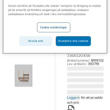
Outlet
Genom att klicka på "Acceptera alla cookies" samtycker du till lagring av cookies
på din enhet för att förbättra navigeringen på webbplatsen, analysera
INR
Branscher
webbplatsens användning och bistå i våra marknadsföringsinsatser.
Lådinsats Plus
Tjänster
Divider Terra,
Cookie-inställningar
INR
Vårt erbjudande
INR PLUS DIVIDER
Bli kund
Avvisa alla
Acceptera alla cookies
TERRA, ÖVRE
Aktuellt
NATURAL OAK
336X320X58
Artikelnummer:
8919132
Lev. artikelnr:
393719
Logga in
för att se saldo
och pris