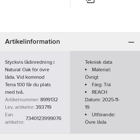
Artikelinformation
Styckvis lådinredning i
Teknisk data
Natural Oak för övre
Material:
låda. Vid kommod
Övrigt
Terra 100 får du plats
Färg:
Trä
med två.
REACH
Artikelnummer:
8919132
Datum:
2025-11-
Lev. artikelnr:
393719
19
Ean
Utförande:
7340123999076
artikelnr:
Övre låda
Materialklass
PCQ24A
REACH
Informationsplikt: