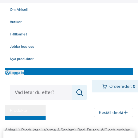
Om Ahlsell
Butiker
Hållbarhet
Jobba hos oss
Nya produkter
Logga in
Orderrader:
0
Produkter
Beställ direkt
Varumärken
Ahlsell
Produkter
Värme & Sanitet
Bad, Dusch, WC och möbler
Kampanjer
Badrumsmöbler och badrumsskåp
Lådor/fronter