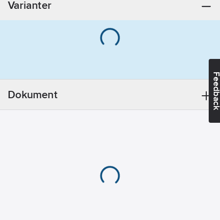
Varianter
Utförande:
100
REACH
Informationsplikt:
Nej
Feedba
Dokument