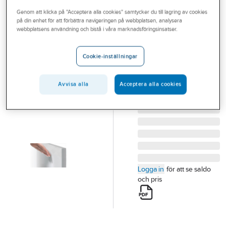
Outlet
Genom att klicka på "Acceptera alla cookies" samtycker du till lagring av cookies
på din enhet för att förbättra navigeringen på webbplatsen, analysera
Öppningssystem
Branscher
webbplatsens användning och bistå i våra marknadsföringsinsatser.
Push Tipmatic,
Tjänster
VISKAN, INR
Cookie-inställningar
Vårt erbjudande
INR PUSH TIPMATIC,
Bli kund
VISKAN 100, 2 LÅDOR
Avvisa alla
Acceptera alla cookies
Artikelnummer:
8919033
Aktuellt
Lev. artikelnr:
328003
Logga in
för att se saldo
och pris