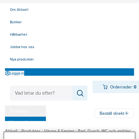
Om Ahlsell
Butiker
Hållbarhet
Jobba hos oss
Nya produkter
Logga in
Orderrader:
0
Produkter
Beställ direkt
Varumärken
Ahlsell
Produkter
Värme & Sanitet
Bad, Dusch, WC och möbler
Kampanjer
Badrumsmöbler och badrumsskåp
Lådor/fronter