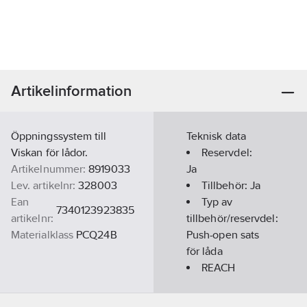
Artikelinformation
Öppningssystem till
Teknisk data
Viskan för lådor.
Reservdel:
Artikelnummer:
8919033
Ja
Lev. artikelnr:
328003
Tillbehör:
Ja
Ean
Typ av
7340123923835
artikelnr:
tillbehör/reservdel:
Materialklass
PCQ24B
Push-open sats
för låda
REACH
Datum:
2023-
01-17