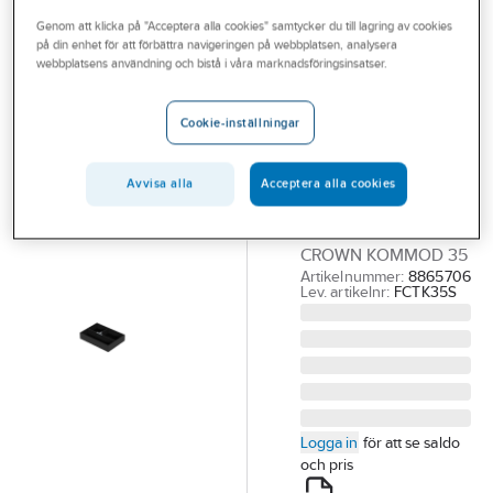
Outlet
Genom att klicka på "Acceptera alla cookies" samtycker du till lagring av cookies
på din enhet för att förbättra navigeringen på webbplatsen, analysera
MACRO
Branscher
webbplatsens användning och bistå i våra marknadsföringsinsatser.
Lådinredning
Tjänster
Crown
Cookie-inställningar
Kommod,
Vårt erbjudande
Macro
Bli kund
Avvisa alla
Acceptera alla cookies
MACRO
Aktuellt
LÅDINREDNING
CROWN KOMMOD 35
Artikelnummer:
8865706
Lev. artikelnr:
FCTK35S
Logga in
för att se saldo
och pris