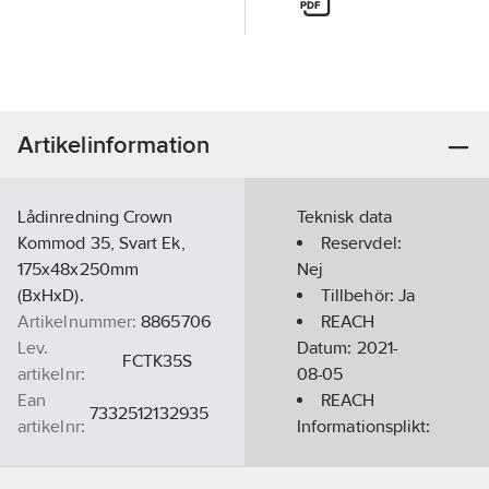
Artikelinformation
Lådinredning Crown
Teknisk data
Kommod 35, Svart Ek,
Reservdel:
175x48x250mm
Nej
(BxHxD).
Tillbehör:
Ja
Artikelnummer:
8865706
REACH
Lev.
Datum:
2021-
FCTK35S
artikelnr:
08-05
Ean
REACH
7332512132935
artikelnr:
Informationsplikt:
Materialklass
PCQ440
Nej