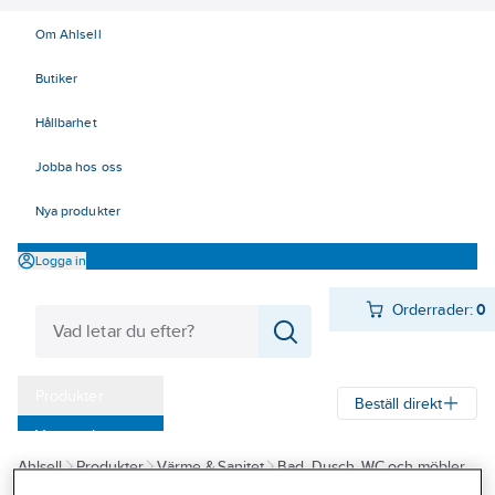
Om Ahlsell
Butiker
Hållbarhet
Jobba hos oss
Nya produkter
Logga in
Orderrader:
0
Produkter
Beställ direkt
Varumärken
Ahlsell
Produkter
Värme & Sanitet
Bad, Dusch, WC och möbler
Kampanjer
Badrumsmöbler och badrumsskåp
Lådor/fronter