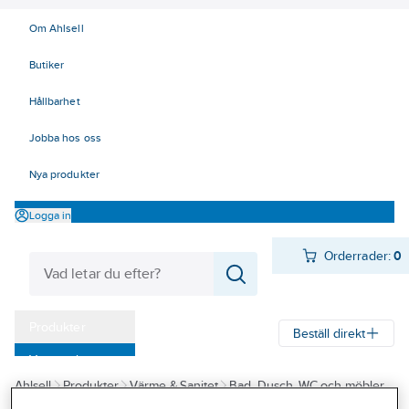
Om Ahlsell
Butiker
Hållbarhet
Jobba hos oss
Nya produkter
Logga in
Orderrader:
0
Produkter
Beställ direkt
Varumärken
Ahlsell
Produkter
Värme & Sanitet
Bad, Dusch, WC och möbler
Kampanjer
Badrumsmöbler och badrumsskåp
Lådor/fronter