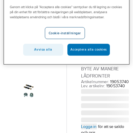
Outlet
Genom att klicka på "Acceptera alla cookies" samtycker du till lagring av cookies
på din enhet för att förbättra navigeringen på webbplatsen, analysera
A-COLLECTION
Branscher
webbplatsens användning och bistå i våra marknadsföringsinsatser.
Skruv till
Tjänster
möbelfront
Cookie-inställningar
Manere, a-
Vårt erbjudande
collection
Bli kund
Avvisa alla
Acceptera alla cookies
INST.SATS F. PVC
Aktuellt
MÖBELFRONTER VID
BYTE AV MANERE
LÅDFRONTER
Artikelnummer:
19053740
Lev. artikelnr:
19053740
Logga in
för att se saldo
och pris