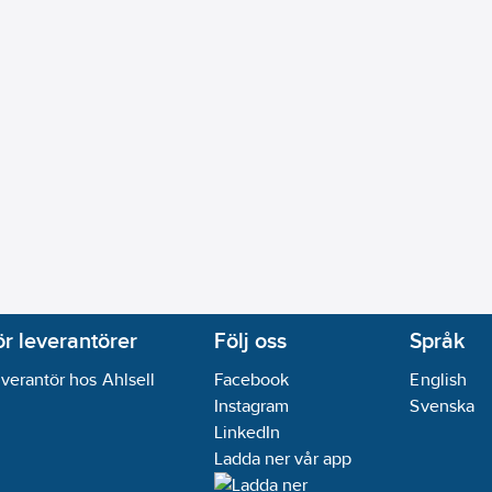
ör leverantörer
Följ oss
Språk
verantör hos Ahlsell
Facebook
English
Instagram
Svenska
LinkedIn
Ladda ner vår app