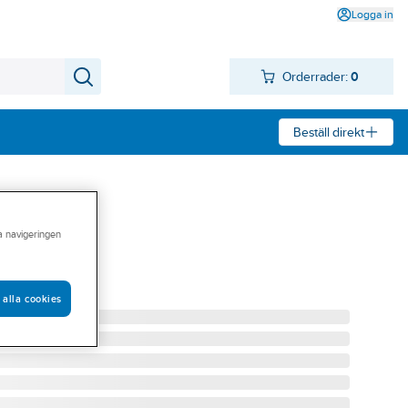
Logga in
Orderrader:
0
Beställ direkt
ra navigeringen
 Aquarent
KTERIEFILTER
 alla cookies