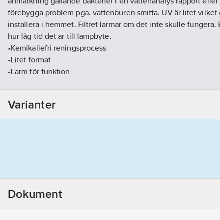
anmärkning gällande bakterier i en vattenanalys rapport eller
förebygga problem pga. vattenburen smitta. UV är litet vilket 
installera i hemmet. Filtret larmar om det inte skulle fungera. 
hur låg tid det är till lampbyte.
•Kemikaliefri reningsprocess
•Litet format
•Larm för funktion
•Timer för lampa
Använd QR-kod för att beställa vattenprov.
Varianter
G20 / G25
Artikelnummer:
5584484
Ean artikelnr:
7350114640054
Materialklass
PHS210
Dokument