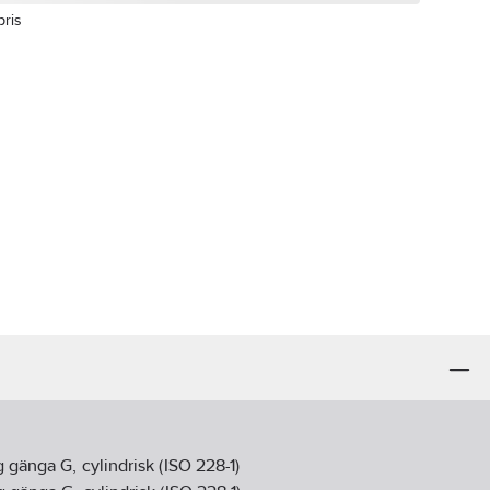
pris
 gänga G, cylindrisk (ISO 228-1)