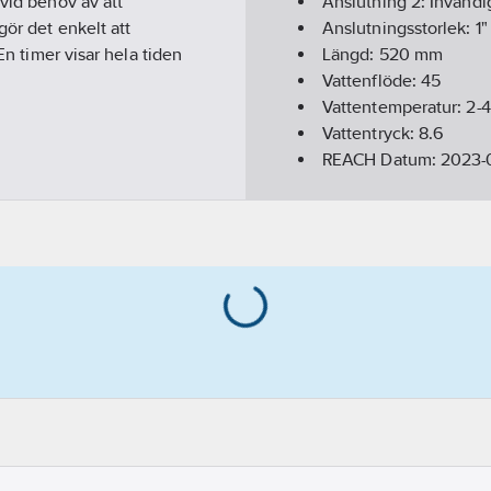
 vid behov av att
Anslutning 2:
Invändig
gör det enkelt att
Anslutningsstorlek:
1"
En timer visar hela tiden
Längd:
520
mm
Vattenflöde:
45
Vattentemperatur:
2-
Vattentryck:
8.6
REACH Datum:
2023-0
REACH Informationspl