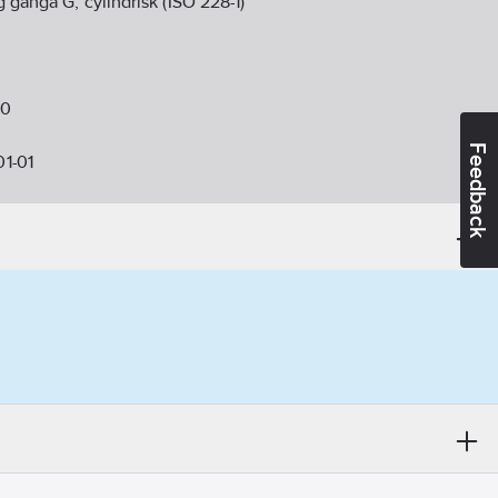
 gänga G, cylindrisk (ISO 228-1)
40
Feedback
1-01
ikt:
Nej