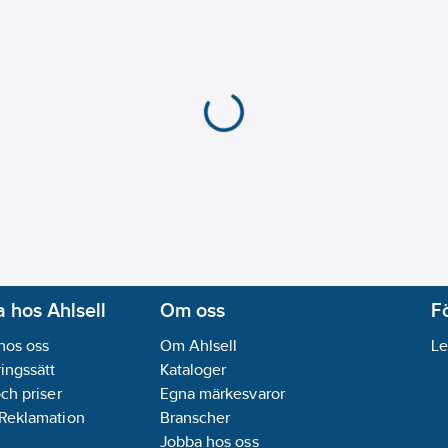
 hos Ahlsell
Om oss
F
hos oss
Om Ahlsell
Le
ingssätt
Kataloger
och priser
Egna märkesvaror
 Reklamation
Branscher
Jobba hos oss