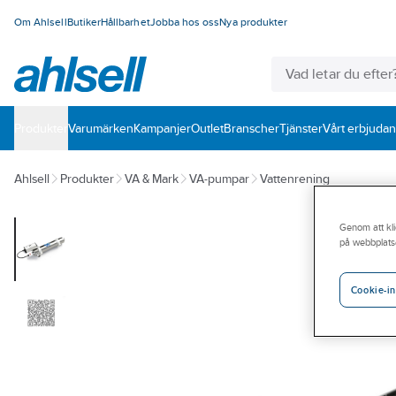
Om Ahlsell
Butiker
Hållbarhet
Jobba hos oss
Nya produkter
Produkter
Varumärken
Kampanjer
Outlet
Branscher
Tjänster
Vårt erbjuda
Ahlsell
Produkter
VA & Mark
VA-pumpar
Vattenrening
Genom att kli
på webbplats
Cookie-in