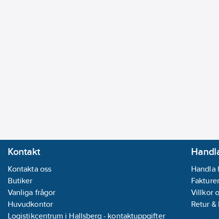
Kontakt
Handla
Kontakta oss
Handla 
Butiker
Fakturer
Vanliga frågor
Villkor 
Huvudkontor
Retur &
Logistikcentrum i Hallsberg - kontaktuppgifter