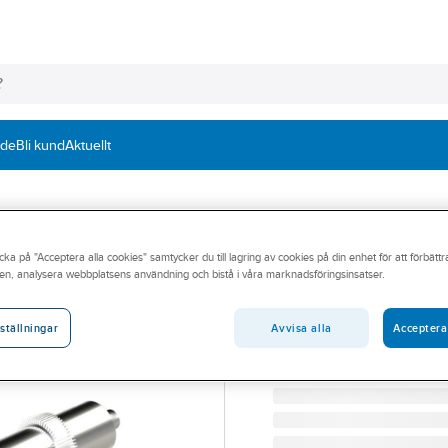
nde
Bli kund
Aktuellt
AQUARENT
cka på "Acceptera alla cookies" samtycker du till lagring av cookies på din enhet för att förbätt
UV-Filter ST321,
en, analysera webbplatsens användning och bistå i våra marknadsföringsinsatser.
AQUARENT UV-ST321 BA
Artikelnummer:
5584484
Avvisa alla
Acceptera
ställningar