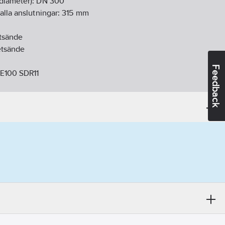
diameter):
DN 300
alla anslutningar:
315
mm
etsände
etsände
Feedback
PE100 SDR11
71 kgCO2e/ST