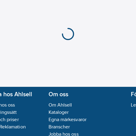
 hos Ahlsell
Om oss
F
hos oss
Om Ahlsell
Le
ingssätt
Kataloger
och priser
Egna märkesvaror
 Reklamation
Branscher
Jobba hos oss