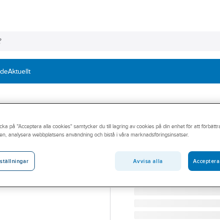
nde
Aktuellt
AVK
cka på "Acceptera alla cookies" samtycker du till lagring av cookies på din enhet för att förbätt
Slussventil AVK
en, analysera webbplatsens användning och bistå i våra marknadsföringsinsatser.
300 AVK SLUSSVENTIL 
Artikelnummer:
4296011
Avvisa alla
Acceptera
ställningar
Lev. artikelnr:
363155216188