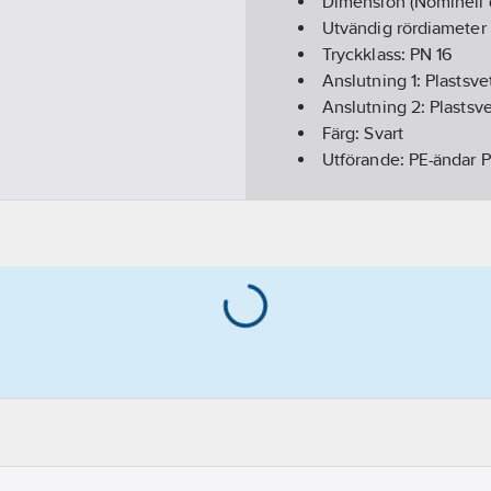
Dimension (Nominell 
Utvändig rördiameter 
Tryckklass:
PN 16
Anslutning 1:
Plastsv
Anslutning 2:
Plastsv
Färg:
Svart
Utförande:
PE-ändar 
GWP-tot (A1-A3):
451,