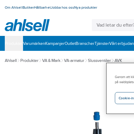
Om Ahlsell
Butiker
Hållbarhet
Jobba hos oss
Nya produkter
Produkter
Varumärken
Kampanjer
Outlet
Branscher
Tjänster
Vårt erbjuda
Ahlsell
Produkter
VA & Mark
VA-armatur
Slussventiler
AVK
Genom att kli
på webbplats
Cookie-in