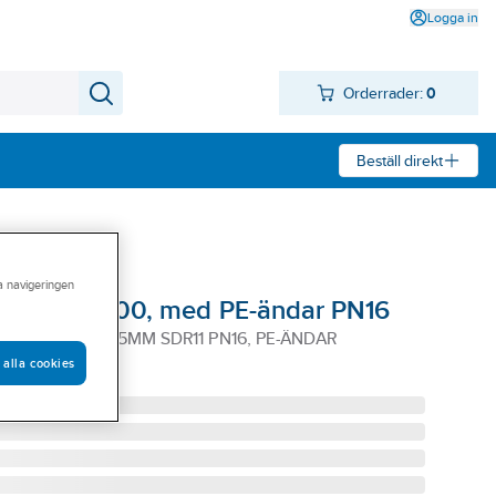
Logga in
Orderrader:
0
Beställ direkt
ra navigeringen
 Premium 100, med PE-ändar PN16
PREMIUM100 315MM SDR11 PN16, PE-ÄNDAR
 alla cookies
6