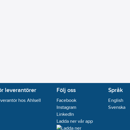
ör leverantörer
Följ oss
Språk
verantör hos Ahlsell
Facebook
English
Instagram
Svenska
LinkedIn
Ladda ner vår app