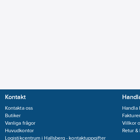
Kontakt
Handla
Kontakta oss
Handla 
Butiker
Fakturer
Vanliga frågor
Villkor 
Huvudkontor
Retur &
Logistikcentrum i Hallsberg - kontaktuppgifter