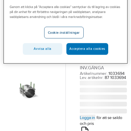
Outlet
Genom att klicka på "Acceptera alla cookies" samtycker du till lagring av cookies
på din enhet för att förbättra navigeringen på webbplatsen, analysera
BELOS
Branscher
webbplatsens användning och bistå i våra marknadsföringsinsatser.
Belos,
Tjänster
Reparationsmuff
Cookie-inställningar
RS2 inv.gäng.
Vårt erbjudande
dubbelbandad
Bli kund
Avvisa alla
Acceptera alla cookies
BELOS REP.MUFF 108-
Aktuellt
128XG50 300 RS-2.
INV.GÄNGA
Artikelnummer:
1033694
Lev. artikelnr:
87 1033694
Logga in
för att se saldo
och pris