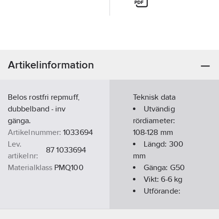
Artikelinformation
Belos rostfri repmuff,
Teknisk data
dubbelband - inv
Utvändig
gänga.
rördiameter:
Artikelnummer:
1033694
108-128
mm
Lev.
Längd:
300
87 1033694
artikelnr:
mm
Materialklass
PMQ100
Gänga:
G50
Vikt:
6-6
kg
Utförande:
Dubbelband