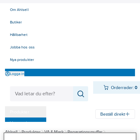
Om Ahlsell
Butiker
Hållbarhet
Jobba hos oss
Nya produkter
Logga in
Orderrader:
0
Produkter
Beställ direkt
Varumärken
Ahlsell
Produkter
VA & Mark
Reparationsmuffar
Kampanjer
Reparationsmuffar Belos