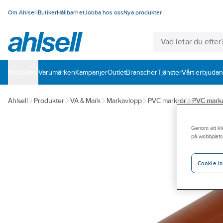
Om Ahlsell
Butiker
Hållbarhet
Jobba hos oss
Nya produkter
Produkter
Varumärken
Kampanjer
Outlet
Branscher
Tjänster
Vårt erbjuda
Ahlsell
Produkter
VA & Mark
Markavlopp
PVC markrör
PVC marka
Genom att kli
på webbplats
Cookie-in