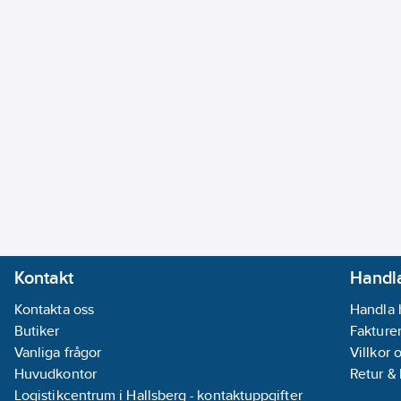
Kontakt
Handla
Kontakta oss
Handla 
Butiker
Fakturer
Vanliga frågor
Villkor 
Huvudkontor
Retur &
Logistikcentrum i Hallsberg - kontaktuppgifter