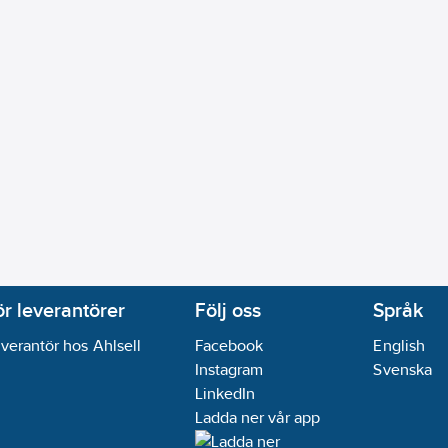
ör leverantörer
Följ oss
Språk
verantör hos Ahlsell
Facebook
English
Instagram
Svenska
LinkedIn
Ladda ner vår app