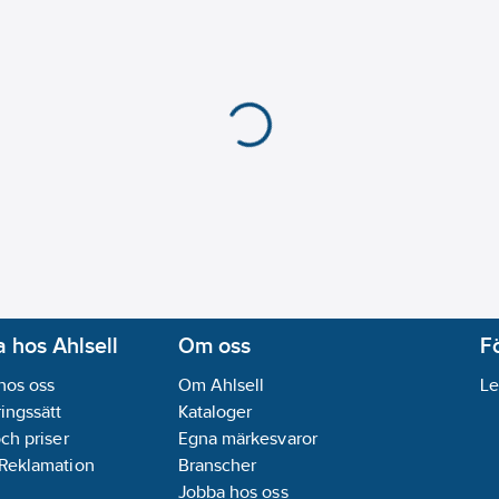
 hos Ahlsell
Om oss
F
hos oss
Om Ahlsell
Le
ingssätt
Kataloger
och priser
Egna märkesvaror
 Reklamation
Branscher
Jobba hos oss