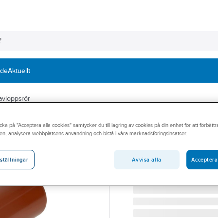
nde
Aktuellt
vloppsrör
PIPELIFE
cka på "Acceptera alla cookies" samtycker du till lagring av cookies på din enhet för att förbätt
Markavloppsrör
en, analysera webbplatsens användning och bistå i våra marknadsföringsinsatser.
110x6M PVC MARKRÖR SN
Artikelnummer:
2350007
Avvisa alla
Acceptera
ställningar
Lev. artikelnr:
70000000