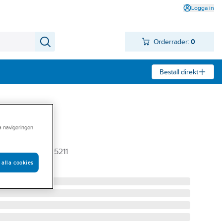
Logga in
Orderrader:
0
Beställ direkt
ra navigeringen
 PVC
8 EN1401 PBB.5211
 alla cookies