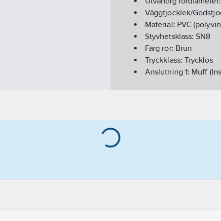
Utvändig rördiameter
Väggtjocklek/Godstjo
Material:
PVC (polyvin
Styvhetsklass:
SN8
Färg rör:
Brun
Tryckklass:
Trycklös
Anslutning 1:
Muff (In
Anslutning 2:
Röränd
Diffusionsspärr:
Nej
Med skyddslock/-plu
Medietemperatur:
0-
Längd:
6
m
Norm:
EN1401
REACH Datum:
2021-
GWP-tot (A1-A3):
18,6
Utförande:
1 muff
REACH Informationspl