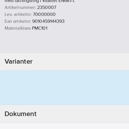
med tätningsring i kvalitet EN681-1.
Artikelnummer:
2350007
Lev. artikelnr:
70000000
Ean artikelnr:
9010459144393
Materialklass
PMC101
Varianter
Dokument