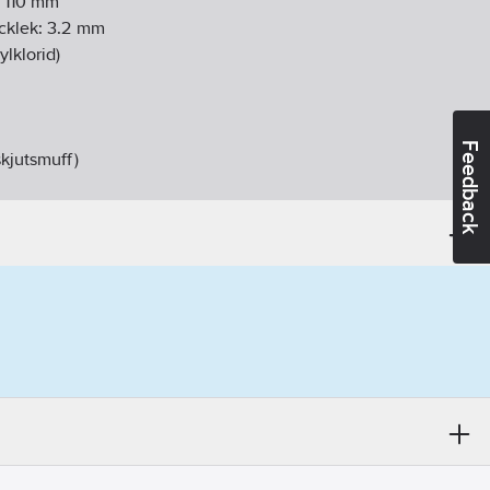
:
110
mm
cklek:
3.2
mm
ylklorid)
Feedback
skjutsmuff)
e
gg:
Nej
45
°C
06-07
724 kgCO2e/ST
ikt:
Nej