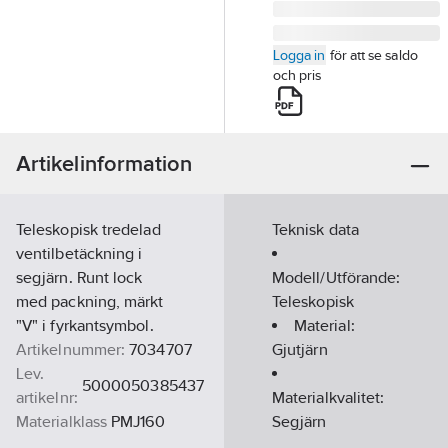
Logga in
för att se saldo
och pris
Artikelinformation
Teleskopisk tredelad
Teknisk data
ventilbetäckning i
segjärn. Runt lock
Modell/Utförande:
med packning, märkt
Teleskopisk
"V" i fyrkantsymbol.
Material:
Artikelnummer:
7034707
Gjutjärn
Lev.
5000050385437
artikelnr:
Materialkvalitet:
Materialklass
PMJ160
Segjärn
Utförande: