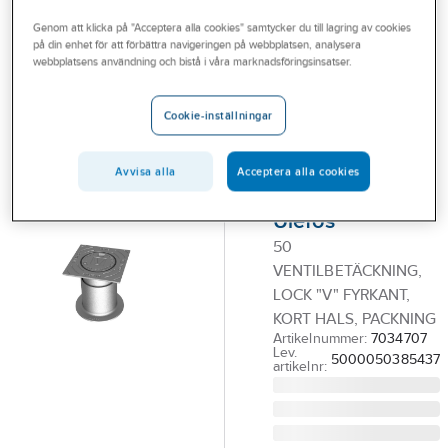
Outlet
ULEFOS
Genom att klicka på "Acceptera alla cookies" samtycker du till lagring av cookies
Teleskopisk 4-
på din enhet för att förbättra navigeringen på webbplatsen, analysera
Branscher
webbplatsens användning och bistå i våra marknadsföringsinsatser.
kantig
Tjänster
ventilbetäckning
Cookie-inställningar
Vårt erbjudande
med runt lock
"V" i
Bli kund
Avvisa alla
Acceptera alla cookies
fyrkantsymbol,
Aktuellt
Ulefos
50
VENTILBETÄCKNING,
LOCK "V" FYRKANT,
KORT HALS, PACKNING
Artikelnummer:
7034707
Lev.
5000050385437
artikelnr: