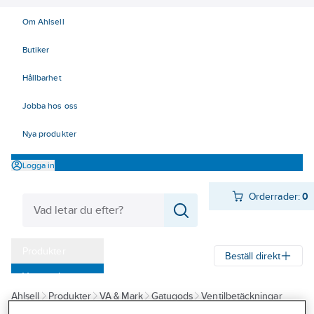
Om Ahlsell
Butiker
Hållbarhet
Jobba hos oss
Nya produkter
Logga in
Orderrader:
0
Produkter
Beställ direkt
Varumärken
Ahlsell
Produkter
VA & Mark
Gatugods
Ventilbetäckningar
Kampanjer