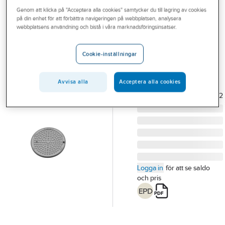
Outlet
Genom att klicka på "Acceptera alla cookies" samtycker du till lagring av cookies
ULEFOS
på din enhet för att förbättra navigeringen på webbplatsen, analysera
Underhållslock,
Branscher
webbplatsens användning och bistå i våra marknadsföringsinsatser.
A6V2
Tjänster
646 A6
Cookie-inställningar
UNDERHÅLLSLOCK
Vårt erbjudande
PÅVULKAD PACKNING
Aktuellt
Avvisa alla
Acceptera alla cookies
Artikelnummer:
7025439
Lev.
5000050304002
artikelnr:
Logga in
för att se saldo
och pris