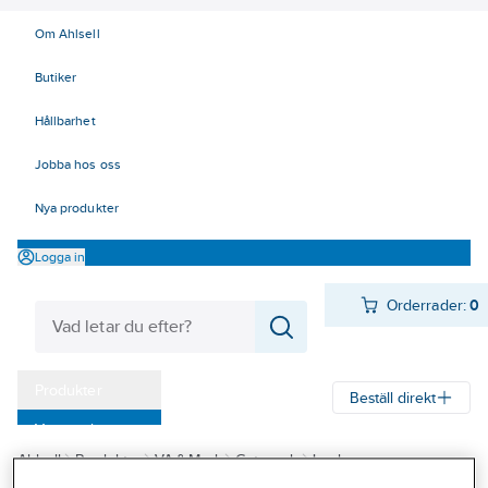
Om Ahlsell
Butiker
Hållbarhet
Jobba hos oss
Nya produkter
Logga in
Orderrader:
0
Produkter
Beställ direkt
Varumärken
Ahlsell
Produkter
VA & Mark
Gatugods
Lock
Kampanjer