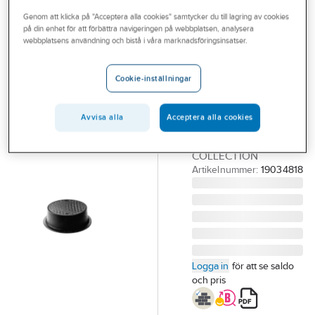
Outlet
Genom att klicka på "Acceptera alla cookies" samtycker du till lagring av cookies
på din enhet för att förbättra navigeringen på webbplatsen, analysera
A-COLLECTION
Branscher
webbplatsens användning och bistå i våra marknadsföringsinsatser.
Lätt betäckning,
Tjänster
tätt lock
Cookie-inställningar
400
Vårt erbjudande
BRUNNSBETÄCKNING
Bli kund
Avvisa alla
Acceptera alla cookies
MED LOCK
FASTSKRUVAT, A-
Aktuellt
COLLECTION
Artikelnummer:
19034818
Logga in
för att se saldo
och pris