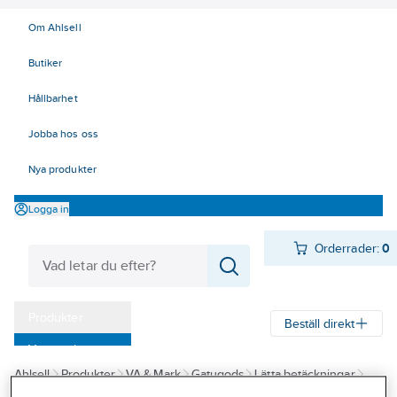
Om Ahlsell
Butiker
Hållbarhet
Jobba hos oss
Nya produkter
Logga in
Orderrader:
0
Produkter
Beställ direkt
Varumärken
Ahlsell
Produkter
VA & Mark
Gatugods
Lätta betäckningar
Kampanjer
a-collection