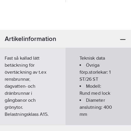
Artikelinformation
Fast så kallad lätt
Teknisk data
betäckning för
Övriga
övertäckning av t.ex
förp.storlekar:
1
rensbrunnar,
ST/26 ST
dagvatten- och
Modell:
dränbrunnar i
Rund med lock
gångbanor och
Diameter
grönytor.
anslutning:
400
Belastningsklass A15.
mm
Fastskruvat lock,
Material:
rostfri spårskruv
Gjutjärn