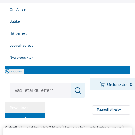
Om Ahlsell
Butiker
Hållbarhet
Jobba hos oss
Nya produkter
Logga in
Orderrader:
0
Produkter
Beställ direkt
Varumärken
Ahlsell
Produkter
VA & Mark
Gatugods
Fasta betäckningar
Kampanjer
Jesmig