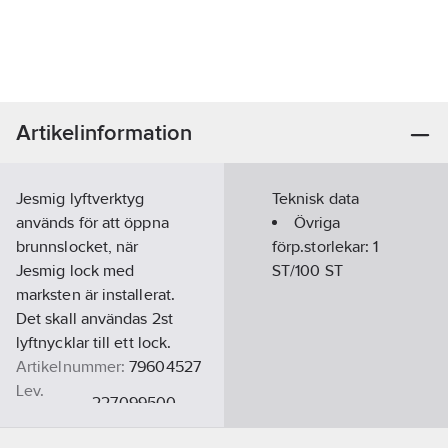
Artikelinformation
Jesmig lyftverktyg
Teknisk data
används för att öppna
Övriga
brunnslocket, när
förp.storlekar:
1
Jesmig lock med
ST/100 ST
marksten är installerat.
Det skall användas 2st
lyftnycklar till ett lock.
Artikelnummer:
79604527
Lev.
227099500
artikelnr:
Ean