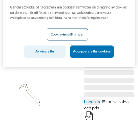
Outlet
Genom att klicka på "Acceptera alla cookies" samtycker du till lagring av cookies
på din enhet för att förbättra navigeringen på webbplatsen, analysera
Lyftverktyg
Branscher
webbplatsens användning och bistå i våra marknadsföringsinsatser.
Jesmig
Tjänster
LYFTVERKTYG
Cookie-inställningar
Vårt erbjudande
BRUNNSLOCK JESMIG
(OBS! BEHÖVS 2 ST)
Aktuellt
Avvisa alla
Acceptera alla cookies
Artikelnummer:
79604527
Lev. artikelnr:
227099500
Logga in
för att se saldo
och pris