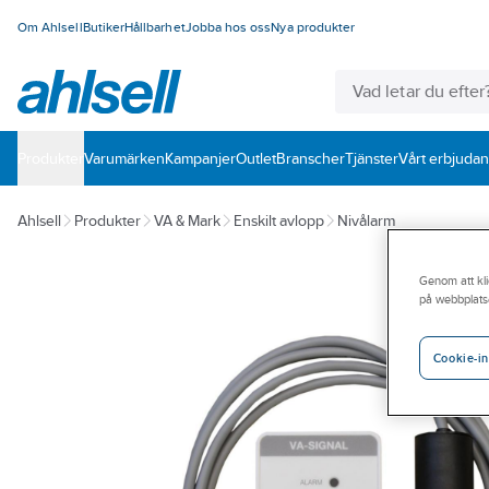
Om Ahlsell
Butiker
Hållbarhet
Jobba hos oss
Nya produkter
Produkter
Varumärken
Kampanjer
Outlet
Branscher
Tjänster
Vårt erbjuda
Ahlsell
Produkter
VA & Mark
Enskilt avlopp
Nivålarm
Genom att kli
på webbplats
Cookie-in