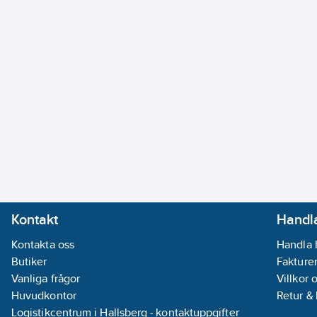
Kontakt
Handla
Kontakta oss
Handla 
Butiker
Fakturer
Vanliga frågor
Villkor 
Huvudkontor
Retur &
Logistikcentrum i Hallsberg - kontaktuppgifter