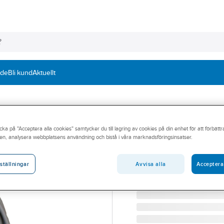
nde
Bli kund
Aktuellt
AFRISO EMA
cka på "Acceptera alla cookies" samtycker du till lagring av cookies på din enhet för att förbätt
Nivålarm Afriso V
en, analysera webbplatsens användning och bistå i våra marknadsföringsinsatser.
EMA NIVÅLARM VA-SIGNA
Artikelnummer:
5141053
Avvisa alla
Acceptera
ställningar
Lev. artikelnr:
1370