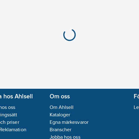
 hos Ahlsell
Om oss
F
hos oss
Om Ahlsell
Le
ingssätt
Kataloger
och priser
Egna märkesvaror
 Reklamation
Branscher
Jobba hos oss