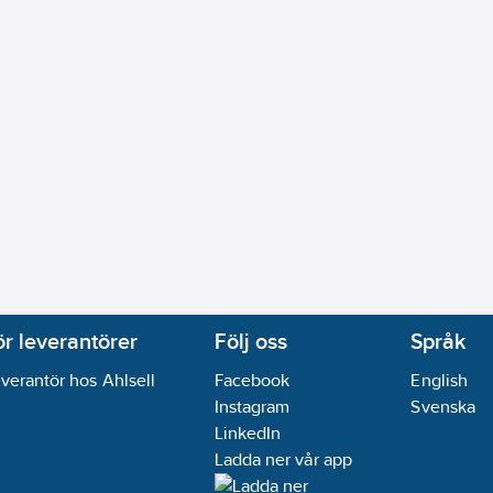
ör leverantörer
Följ oss
Språk
verantör hos Ahlsell
Facebook
English
Instagram
Svenska
LinkedIn
Ladda ner vår app