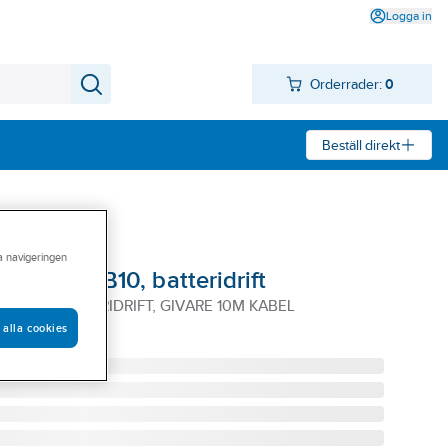
Logga in
Orderrader:
0
Beställ direkt
ra navigeringen
A-Signal B10, batteridrift
L B10 BATTERIDRIFT, GIVARE 10M KABEL
 alla cookies