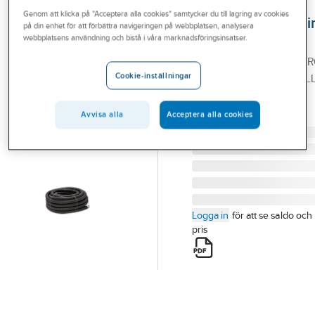
Outlet
Genom att klicka på "Acceptera alla cookies" samtycker du till lagring av cookies
Jordbruksdräneri
på din enhet för att förbättra navigeringen på webbplatsen, analysera
Branscher
webbplatsens användning och bistå i våra marknadsföringsinsatser.
PEH
92/80 PE DRÄNERINGS
Tjänster
Cookie-inställningar
STANDARD, SVART, RUL
Vårt erbjudande
50M
Artikelnummer:
2558237
Bli kund
Avvisa alla
Acceptera alla cookies
Lev. artikelnr:
1136271
Aktuellt
Logga in
för att se saldo och
pris