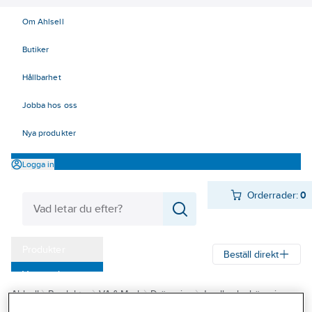
Om Ahlsell
Butiker
Hållbarhet
Jobba hos oss
Nya produkter
Logga in
Orderrader:
0
Produkter
Beställ direkt
Varumärken
Ahlsell
Produkter
VA & Mark
Dränering
Jordbruksdränering
Kampanjer