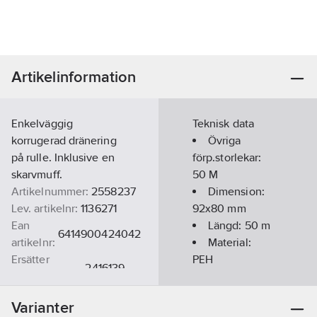
Artikelinformation
Enkelväggig
Teknisk data
korrugerad dränering
Övriga
på rulle. Inklusive en
förp.storlekar:
skarvmuff.
50 M
Artikelnummer:
2558237
Dimension:
Lev. artikelnr:
1136271
92x80 mm
Ean
Längd:
50
m
6414900424042
artikelnr:
Material:
Ersätter
PEH
2416139
artikelnr:
REACH
Materialklass
PML140
Datum:
2021-01-
Varianter
19