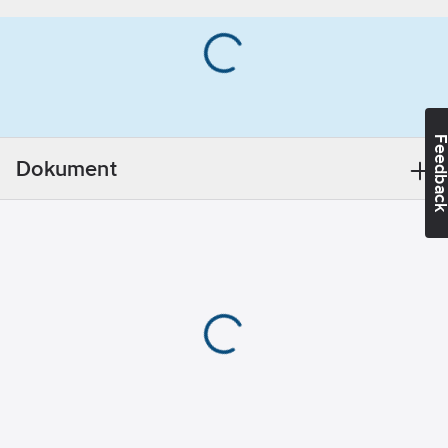
Utförande:
SS3520,
slitstyp 1
REACH
Informationsplikt:
Nej
Feedba
Dokument