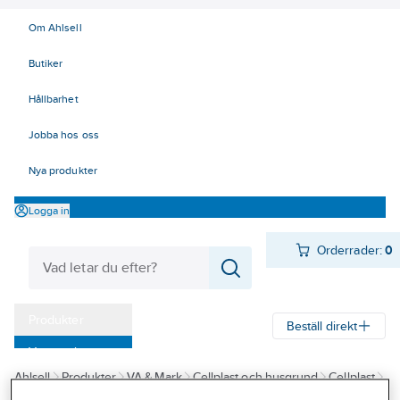
Om Ahlsell
Butiker
Hållbarhet
Jobba hos oss
Nya produkter
Logga in
Orderrader:
0
Produkter
Beställ direkt
Varumärken
Ahlsell
Produkter
VA & Mark
Cellplast och husgrund
Cellplast
Kampanjer
Cellplastisolering EPS