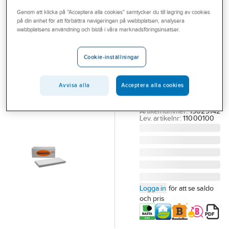
Outlet
Genom att klicka på "Acceptera alla cookies" samtycker du till lagring av cookies
på din enhet för att förbättra navigeringen på webbplatsen, analysera
SUNDOLITT
Branscher
webbplatsens användning och bistå i våra marknadsföringsinsatser.
Cellplast EPS
Tjänster
S100 Sundolitt
Cookie-inställningar
100x600x1200MM
Vårt erbjudande
S100, SUNDOLITT
Bli kund
Avvisa alla
Acceptera alla cookies
EPS CELLPLAST
3,60M2/PKT (5ST)
Aktuellt
Artikelnummer:
19029142
Lev. artikelnr:
11000100
Logga in
för att se saldo
och pris