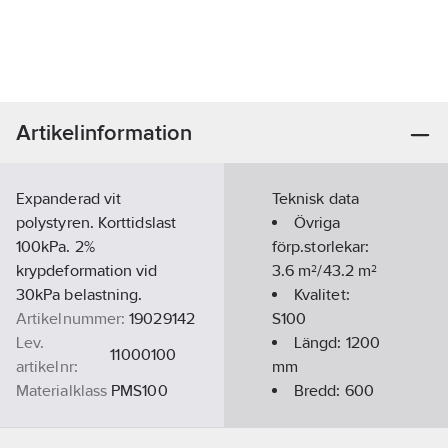
Artikelinformation
Expanderad vit
Teknisk data
polystyren. Korttidslast
Övriga
100kPa. 2%
förp.storlekar:
krypdeformation vid
3.6 m²/43.2 m²
30kPa belastning.
Kvalitet:
Artikelnummer:
19029142
S100
Lev.
Längd:
1200
11000100
artikelnr:
mm
Materialklass
PMS100
Bredd:
600
mm
Tjocklek: