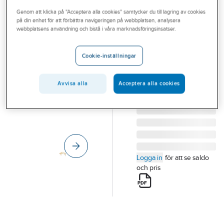
Outlet
Genom att klicka på "Acceptera alla cookies" samtycker du till lagring av cookies
på din enhet för att förbättra navigeringen på webbplatsen, analysera
JABO
Branscher
webbplatsens användning och bistå i våra marknadsföringsinsatser.
Farstutak, trä
Tjänster
FARSTUTAK ENTRÉ
Cookie-inställningar
OBEH. TRÄ
Vårt erbjudande
1565X605X1165 MM
Bli kund
Artikelnummer:
58442137
Avvisa alla
Acceptera alla cookies
Lev. artikelnr:
35190
Aktuellt
Logga in
för att se saldo
och pris