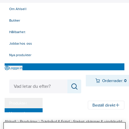
Om Ahlsell
Butiker
Hållbarhet
Jobba hos oss
Nya produkter
Logga in
Orderrader:
0
Produkter
Beställ direkt
Varumärken
Ahlsell
Produkter
Trädgård & Fritid
Staket, skärmar & vindskydd
Kampanjer
Entrétak