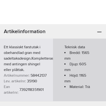
Artikelinformation
Ett klassiskt farstutak i
Teknisk data
obehandlad gran med
Bredd:
1565
sadeltaksdesign.Kompletteras
mm
med antingen shingel
Djup:
605
eller plåttak.
mm
Artikelnummer:
58442137
Höjd:
1165
Lev. artikelnr:
35190
mm
Ean
Material:
Trä
7392118351901
artikelnr:
Materialklass
BG0180