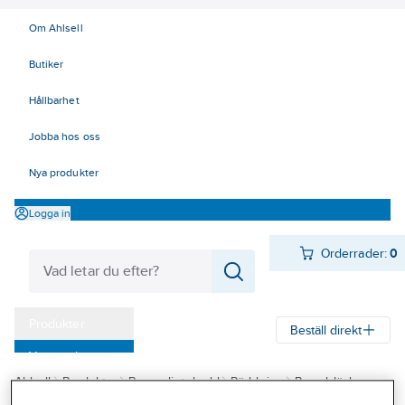
Om Ahlsell
Butiker
Hållbarhet
Jobba hos oss
Nya produkter
Logga in
Orderrader:
0
Produkter
Beställ direkt
Varumärken
Ahlsell
Produkter
Personligt skydd
Räddning
Brandsläckare
Kampanjer