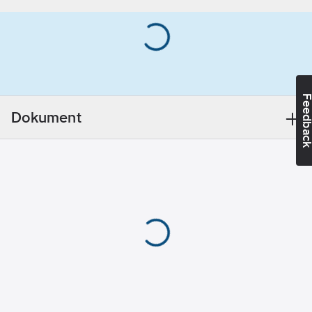
robust och tålig
Överensstämmer
konstruktion som gör
med:
CE, EN 3
att de lämpar sig för
Med
placering krävande
upphängningsbygel:
miljöer. Släckarna är
Ja
försedd med en
Slanglängd:
Feedba
flerspråkig etikett på
500
mm
Dokument
svenska, finska,
Med
norska och engelska.
manometer:
Ja
Lämpliga
användningsområden
Drifttemperatur:
är på fordon och fartyg
-30-+60
°C
samt i hem, lantgårdar,
verkstäder och övrig
Sprayområde/-
industri. Den enkla
längd:
6
m
hanteringen gör den
Max.
också lämplig för
arbetstryck vid
privatpersoner i
20°C (PN):
14
lägenheter, villor och
bar