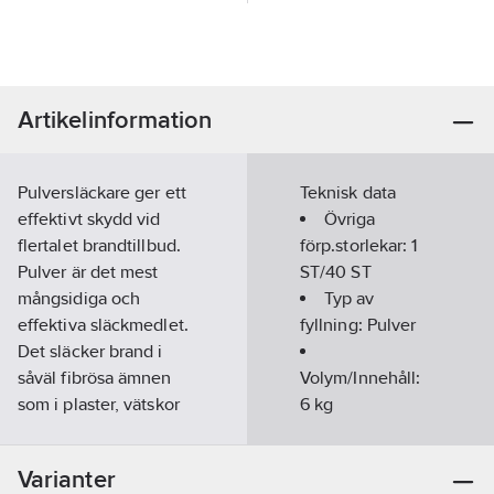
Artikelinformation
Pulversläckare ger ett
Teknisk data
effektivt skydd vid
Övriga
flertalet brandtillbud.
förp.storlekar:
1
Pulver är det mest
ST/40 ST
mångsidiga och
Typ av
effektiva släckmedlet.
fyllning:
Pulver
Det släcker brand i
såväl fibrösa ämnen
Volym/Innehåll:
som i plaster, vätskor
6
kg
och gaser samt i
Konstant
elektrisk utrustning.
tryck:
Ja
Varianter
Släckarna har en