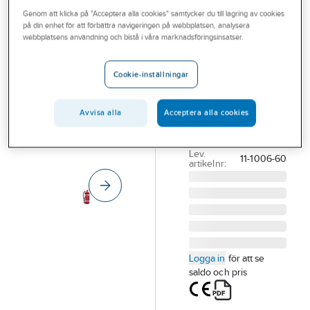
Outlet
Genom att klicka på "Acceptera alla cookies" samtycker du till lagring av cookies
Brandsläckare
på din enhet för att förbättra navigeringen på webbplatsen, analysera
Branscher
webbplatsens användning och bistå i våra marknadsföringsinsatser.
Dafo Pulver
Primex PK
Tjänster
Cookie-inställningar
BRANDSLÄCKARE
Vårt erbjudande
PULVER 6 KG
Bli kund
PRIMEX PK 6 K 43A
Avvisa alla
Acceptera alla cookies
233B C
Aktuellt
Artikelnummer:
117418
Lev.
11-1006-60
artikelnr:
Logga in
för att se
saldo och pris