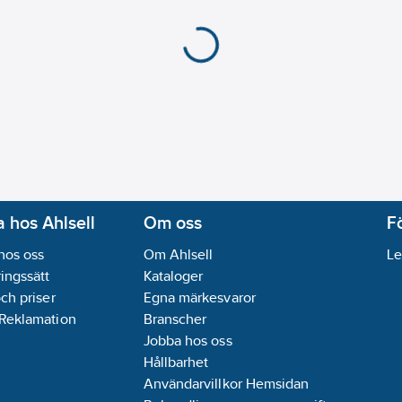
 hos Ahlsell
Om oss
F
hos oss
Om Ahlsell
Le
ingssätt
Kataloger
och priser
Egna märkesvaror
 Reklamation
Branscher
Jobba hos oss
Hållbarhet
Användarvillkor Hemsidan