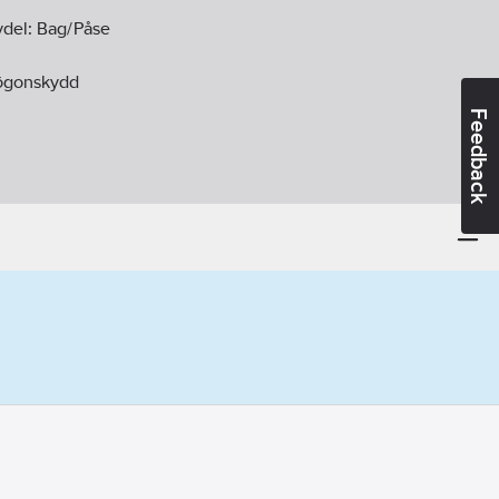
vdel:
Bag/Påse
/ögonskydd
Feedback