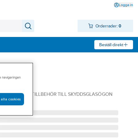
Logga in
Orderrader:
0
Beställ direkt
ra navigeringen
ekler
 MICROFIBER TILLBEHÖR TILL SKYDDSGLASÖGON
 alla cookies