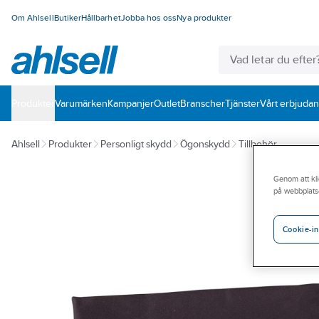
Om Ahlsell
Butiker
Hållbarhet
Jobba hos oss
Nya produkter
Produkter
Varumärken
Kampanjer
Outlet
Branscher
Tjänster
Vårt erbjuda
Ahlsell
Produkter
Personligt skydd
Ögonskydd
Tillbehör
Genom att kli
på webbplats
Cookie-in