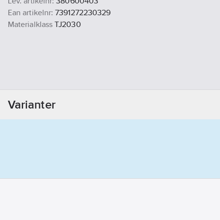
Lev. artikelnr:
380600403
Ean artikelnr:
7391272230329
Materialklass
TJ2030
Varianter