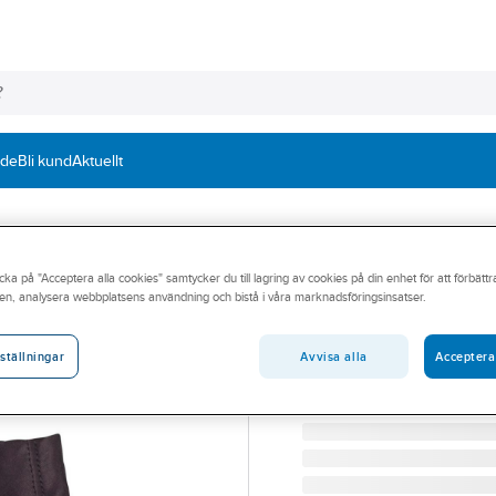
nde
Bli kund
Aktuellt
cka på "Acceptera alla cookies" samtycker du till lagring av cookies på din enhet för att förbätt
ZEKLER
en, analysera webbplatsens användning och bistå i våra marknadsföringsinsatser.
Glasögonpåse Z
GLASÖGONPÅSE ZEKLER
Avvisa alla
Acceptera
ställningar
Artikelnummer:
875792
Lev. artikelnr:
380600403