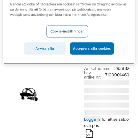
Genom att klicka på "Acceptera alla cookies" samtycker du till lagring av cookies
Outlet
på din enhet för att förbättra navigeringen på webbplatsen, analysera
3M
webbplatsens användning och bistå i våra marknadsföringsinsatser.
Branscher
Bandställ till
Tjänster
3M
Cookie-inställningar
svetshjälmar
Vårt erbjudande
HUVUDBAND
Avvisa alla
Acceptera alla cookies
Aktuellt
SPEEDGLAS 9100
KOMPL INKL DELAR
Artikelnummer:
293882
Lev.
7100001460
artikelnr:
Logga in
för att se saldo
och pris