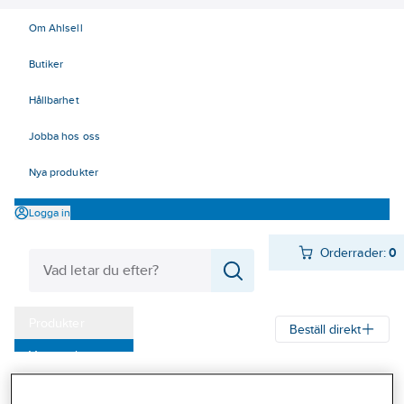
Om Ahlsell
Butiker
Hållbarhet
Jobba hos oss
Nya produkter
Logga in
Orderrader:
0
Produkter
Beställ direkt
Varumärken
Ahlsell
Produkter
Personligt skydd
Ögonskydd
Svets
Kampanjer
Tillbehör svetshjälmar