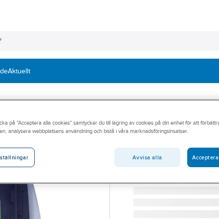
nde
Aktuellt
cka på "Acceptera alla cookies" samtycker du till lagring av cookies på din enhet för att förbätt
3M SPEEDGLAS
en, analysera webbplatsens användning och bistå i våra marknadsföringsinsatser.
Svetskassett Sp
SVETSKASSETT SPEEDGL
Avvisa alla
Acceptera
ställningar
Artikelnummer:
293873
Lev. artikelnr:
7000000221