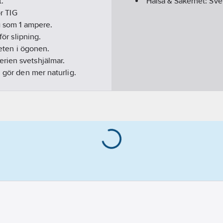
.
Hälsa & Säkerhet:
Sve
ör TIG
g som 1 ampere.
för slipning.
heten i ögonen.
rien svetshjälmar.
 gör den mer naturlig.
et. Ska användas med nya
 enkel inställning av