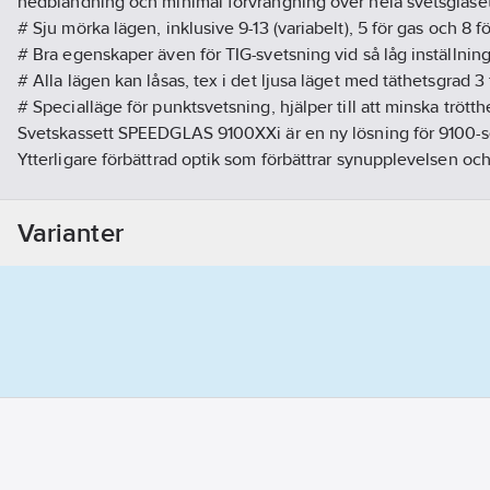
nedbländning och minimal förvrängning över hela svetsglaset
# Sju mörka lägen, inklusive 9-13 (variabelt), 5 för gas och 8 f
# Bra egenskaper även för TIG-svetsning vid så låg inställnin
# Alla lägen kan låsas, tex i det ljusa läget med täthetsgrad 3 
# Specialläge för punktsvetsning, hjälper till att minska trött
Svetskassett SPEEDGLAS 9100XXi är en ny lösning för 9100-se
Ytterligare förbättrad optik som förbättrar synupplevelsen och
Lättare att urskilja färger, något som underlättar svets arbet
silverfronten för åtkomst av externa reglagen vilket möjliggör
Varianter
slipnings- och minneslägen.
Artikelnummer:
293873
Lev. artikelnr:
7000000221
Ean artikelnr:
04046719188406
Materialklass
TJ2100