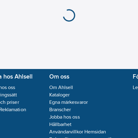
 hos Ahlsell
Om oss
F
hos oss
Om Ahlsell
Le
ingssätt
Kataloger
och priser
Egna märkesvaror
 Reklamation
Branscher
Jobba hos oss
Hållbarhet
Användarvillkor Hemsidan