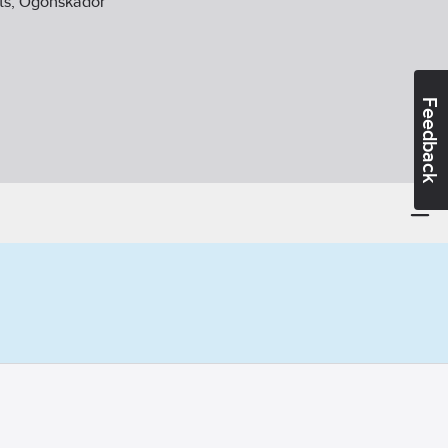
ts, Ögonskador
Feedback