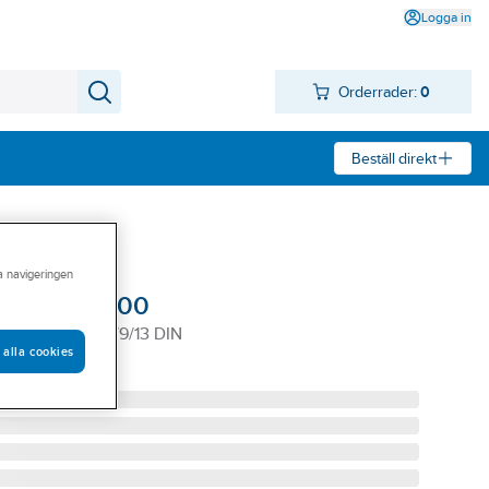
Logga in
Orderrader:
0
Beställ direkt
ra navigeringen
eedglas 9100
AS 9100X 5/8/9/13 DIN
 alla cookies