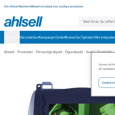
Om Ahlsell
Butiker
Hållbarhet
Jobba hos oss
Nya produkter
Produkter
Varumärken
Kampanjer
Outlet
Branscher
Tjänster
Vårt erbjuda
Ahlsell
Produkter
Personligt skydd
Ögonskydd
Svets
Svetsglas
Genom att kli
på webbplats
Cookie-in