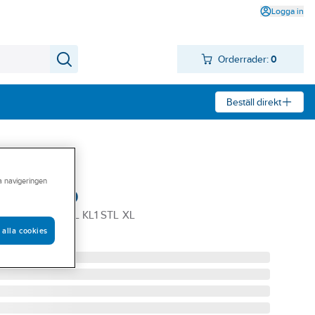
Logga in
Orderrader:
0
Beställ direkt
ra navigeringen
r 3421-1030
BLÅ/GUL VARSEL KL1 STL XL
 alla cookies
3XL