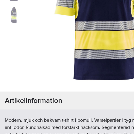
Artikelinformation
Modern, mjuk och bekväm t-shirt i bomull. Varselpartier i tyg
anti-odör. Rundhalsad med förstärkt nacksöm. Segmenterad ref