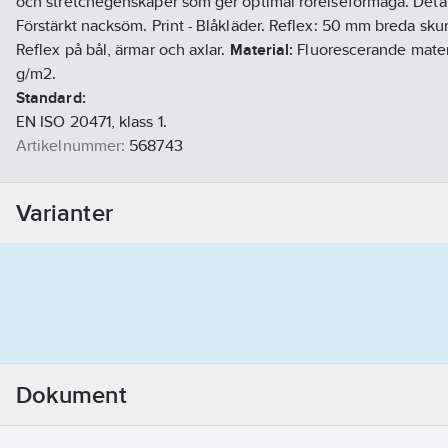
och stretchegenskaper som ger optimal rörelseförmåga. Detal
Förstärkt nacksöm. Print - Blåkläder. Reflex: 50 mm breda skur
Reflex på bål, ärmar och axlar.
Material:
Fluorescerande materi
g/m2.
Standard:
EN ISO 20471, klass 1.
Artikelnummer:
568743
Lev. artikelnr:
342110308833XL
Ean artikelnr:
7330509620977
Varianter
Materialklass
TP1030
Dokument