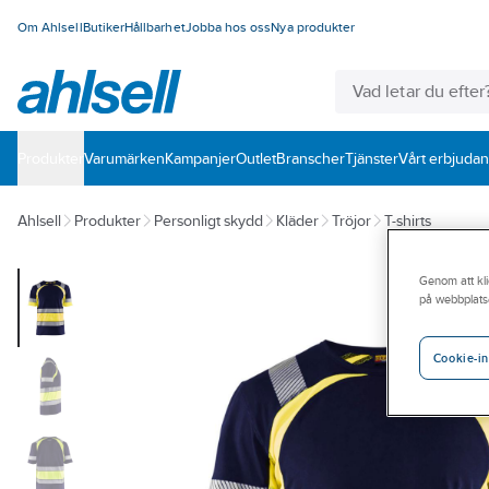
Om Ahlsell
Butiker
Hållbarhet
Jobba hos oss
Nya produkter
Produkter
Varumärken
Kampanjer
Outlet
Branscher
Tjänster
Vårt erbjuda
Ahlsell
Produkter
Personligt skydd
Kläder
Tröjor
T-shirts
Genom att kli
på webbplats
Cookie-in