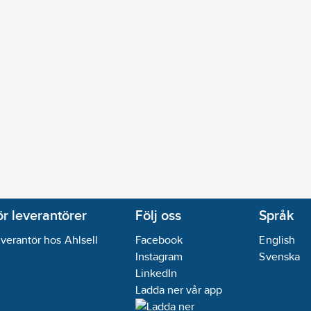
ör leverantörer
Följ oss
Språk
verantör hos Ahlsell
Facebook
English
Instagram
Svenska
LinkedIn
Ladda ner vår app