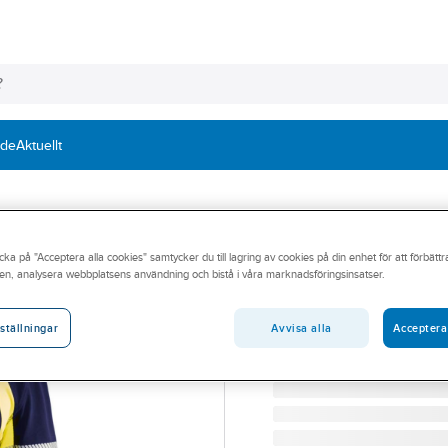
nde
Aktuellt
BLÅKLÄDER
cka på "Acceptera alla cookies" samtycker du till lagring av cookies på din enhet för att förbätt
T-shirt Blåkläde
en, analysera webbplatsens användning och bistå i våra marknadsföringsinsatser.
T-SHIRT BLK 3421-1030 
Artikelnummer:
568743
Avvisa alla
Acceptera
ställningar
Lev. artikelnr:
34211030883