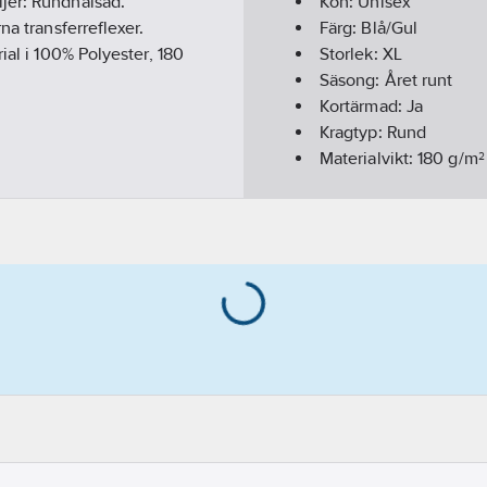
jer: Rundhalsad.
Kön:
Unisex
na transferreflexer.
Färg:
Blå/Gul
al i 100% Polyester, 180
Storlek:
XL
Säsong:
Året runt
Kortärmad:
Ja
Kragtyp:
Rund
Materialvikt:
180
g/m²
Hög synbarhet (signal
Överensstämmer me
Hälsa & Säkerhet:
Red