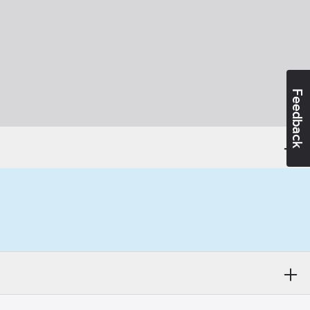
Feedback
färgad):
Ja
d:
EN ISO 20471
ucerad sikt