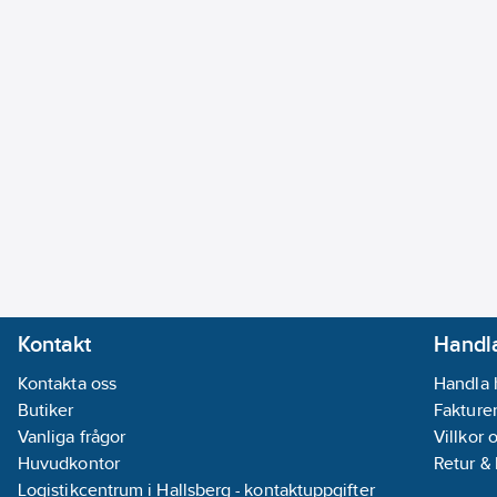
Kontakt
Handla
Kontakta oss
Handla 
Butiker
Fakturer
Vanliga frågor
Villkor 
Huvudkontor
Retur &
Logistikcentrum i Hallsberg - kontaktuppgifter