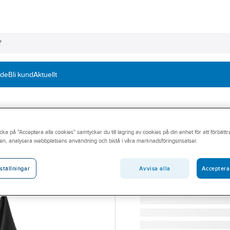
nde
Bli kund
Aktuellt
BLÅKLÄDER
cka på "Acceptera alla cookies" samtycker du till lagring av cookies på din enhet för att förbätt
T-shirt Blåkläde
en, analysera webbplatsens användning och bistå i våra marknadsföringsinsatser.
T-SHIRT BLK 3332-1030
Artikelnummer:
565324
Avvisa alla
Acceptera
ställningar
Lev. artikelnr:
33321030993