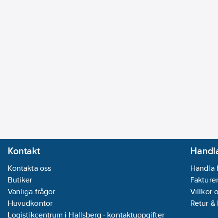
Kontakt
Handla
Kontakta oss
Handla 
Butiker
Fakturer
Vanliga frågor
Villkor 
Huvudkontor
Retur &
Logistikcentrum i Hallsberg - kontaktuppgifter