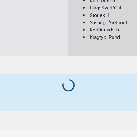
Kön:
Unisex
Färg:
Svart/Gul
Storlek:
L
Säsong:
Året runt
Kortärmad:
Ja
Kragtyp:
Rund