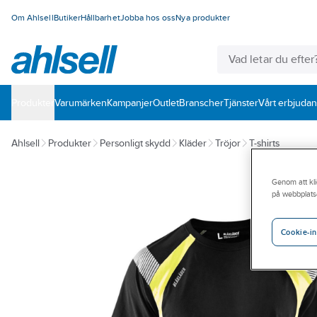
Om Ahlsell
Butiker
Hållbarhet
Jobba hos oss
Nya produkter
Produkter
Varumärken
Kampanjer
Outlet
Branscher
Tjänster
Vårt erbjuda
Ahlsell
Produkter
Personligt skydd
Kläder
Tröjor
T-shirts
Genom att kli
på webbplats
Cookie-in