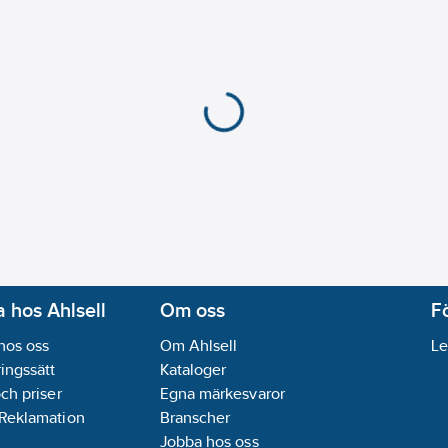
 hos Ahlsell
Om oss
F
hos oss
Om Ahlsell
Le
ingssätt
Kataloger
och priser
Egna märkesvaror
 Reklamation
Branscher
Jobba hos oss