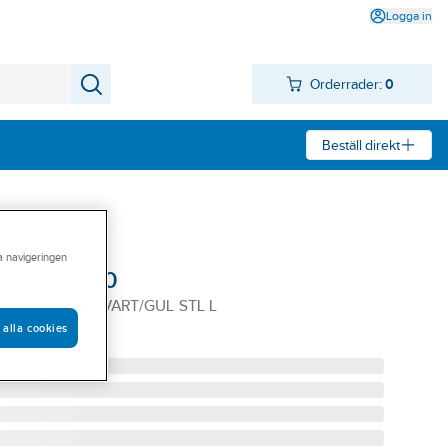
Logga in
Orderrader:
0
Beställ direkt
ra navigeringen
r 3332-1030
 VARSEL 9933 SVART/GUL STL L
 alla cookies
3L