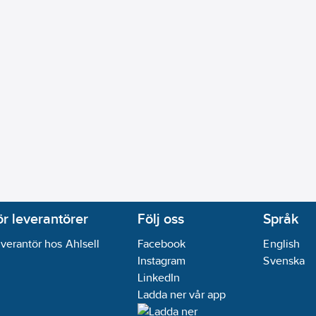
ör leverantörer
Följ oss
Språk
verantör hos Ahlsell
Facebook
English
Instagram
Svenska
LinkedIn
Ladda ner vår app