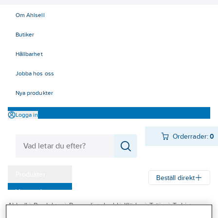
Om Ahlsell
Butiker
Hållbarhet
Jobba hos oss
Nya produkter
Logga in
Orderrader:
0
Produkter
Beställ direkt
Varumärken
Ahlsell
Produkter
Personligt skydd
Kläder
Tröjor
T-shirts
Kampanjer