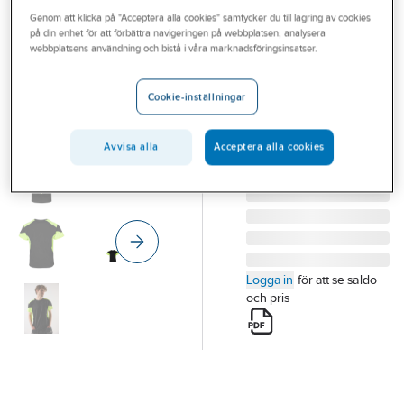
Outlet
Genom att klicka på "Acceptera alla cookies" samtycker du till lagring av cookies
TOP SWEDE
på din enhet för att förbättra navigeringen på webbplatsen, analysera
T-shirt Top
Branscher
webbplatsens användning och bistå i våra marknadsföringsinsatser.
Swede 210
Tjänster
T-SHIRT TOPSWEDE
Cookie-inställningar
210012 SVART/GUL L
Vårt erbjudande
Artikelnummer:
564139
Lev.
Aktuellt
Avvisa alla
Acceptera alla cookies
1000656914010
artikelnr:
Logga in
för att se saldo
och pris