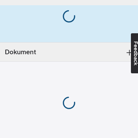
7340098927227
artikelnr:
Kragtyp:
Materialklass
TP1050
Rund
Materialvikt:
190
g/m²
Feedba
Dokument