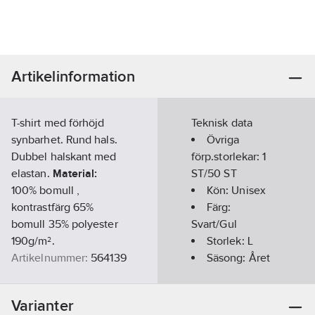
Artikelinformation
T-shirt med förhöjd
Teknisk data
synbarhet. Rund hals.
Övriga
Dubbel halskant med
förp.storlekar:
1
elastan.
Material:
ST/50 ST
100% bomull ,
Kön:
Unisex
kontrastfärg 65%
Färg:
bomull 35% polyester
Svart/Gul
190g/m².
Storlek:
L
Artikelnummer:
564139
Säsong:
Året
Lev.
runt
1000656914010
artikelnr:
Kortärmad:
Varianter
Ean
Ja