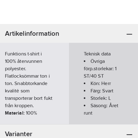
Artikelinformation
Funktions t-shirt i
Teknisk data
100% återvunnen
Övriga
polyester.
förp.storlekar:
1
Flatlocksömmar ton i
ST/40 ST
ton. Snabbtorkande
Kön:
Herr
kvalité som
Färg:
Svart
transporterar bort fukt
Storlek:
L
från kroppen.
Säsong:
Året
Material:
100%
runt
polyester, 140 g/m².
Kortärmad:
Artikelnummer:
557300
Ja
Varianter
Lev.
Kragtyp: