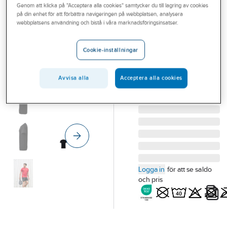
Genom att klicka på "Acceptera alla cookies" samtycker du till lagring av cookies
Outlet
SOUTH WEST
på din enhet för att förbättra navigeringen på webbplatsen, analysera
T-shirt South
webbplatsens användning och bistå i våra marknadsföringsinsatser.
Branscher
West Ray 812
Tjänster
T-SHIRT SOUTH WEST
Cookie-inställningar
RAY 812 FUNKTION
Vårt erbjudande
SVART STL L
Avvisa alla
Acceptera alla cookies
Bli kund
Artikelnummer:
557300
Lev.
1000344001010
artikelnr:
Aktuellt
Logga in
för att se saldo
och pris