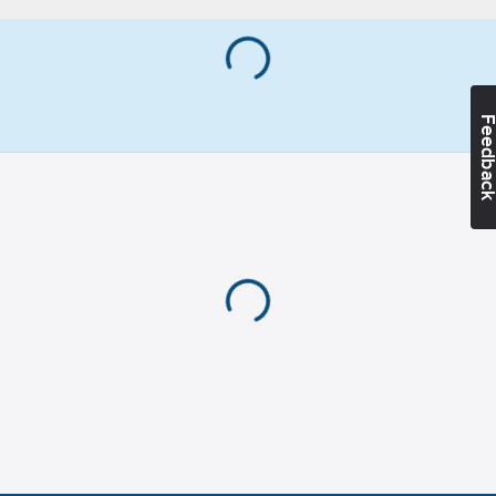
1000344001010
artikelnr:
Rund
Ean
Materialvikt:
7332777218252
artikelnr:
140
g/m²
Materialklass
TP1070
Feedba