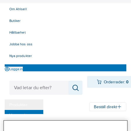
Om Ahlsell
Butiker
Hållbarhet
Jobba hos oss
Nya produkter
Logga in
Orderrader:
0
Produkter
Beställ direkt
Varumärken
Ahlsell
Produkter
Personligt skydd
Kläder
Tröjor
T-shirts
Kampanjer