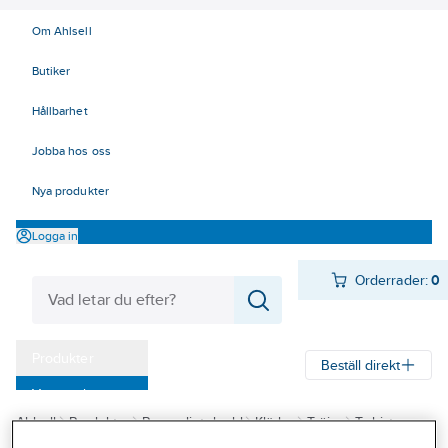
Om Ahlsell
Butiker
Hållbarhet
Jobba hos oss
Nya produkter
Logga in
Orderrader:
0
Produkter
Beställ direkt
Varumärken
Ahlsell
Produkter
Personligt skydd
Kläder
Tröjor
T-shirts
Kampanjer