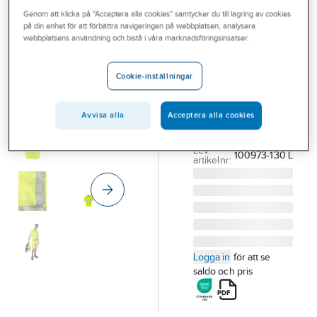
Outlet
Genom att klicka på "Acceptera alla cookies" samtycker du till lagring av cookies
FRISTADS
på din enhet för att förbättra navigeringen på webbplatsen, analysera
T-shirt
Branscher
webbplatsens användning och bistå i våra marknadsföringsinsatser.
Fristads 7407
Tjänster
THV
Cookie-inställningar
Vårt erbjudande
T-SHIRT FK 7407
THV GUL VARSEL
Bli kund
Avvisa alla
Acceptera alla cookies
KLASS 2 STL L
Aktuellt
Artikelnummer:
381184
Lev.
100973-130 L
artikelnr:
Logga in
för att se
saldo och pris