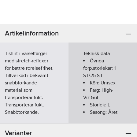
Artikelinformation
T-shirt i varselfärger
Teknisk data
med stretch-reflexer
Övriga
för bättre rörelsefrihet.
förp.storlekar:
1
Tillverkad i bekvämt
ST/25 ST
snabbtorkande
Kön:
Unisex
material som
Färg:
High-
transporterar fukt.
Viz Gul
Transporterar fukt.
Storlek:
L
Snabbtorkande.
Säsong:
Året
Stretch-reflexer.
runt
Ribbstickad halskant.
Kortärmad:
Varianter
Bröstficka. Godkänd
Ja