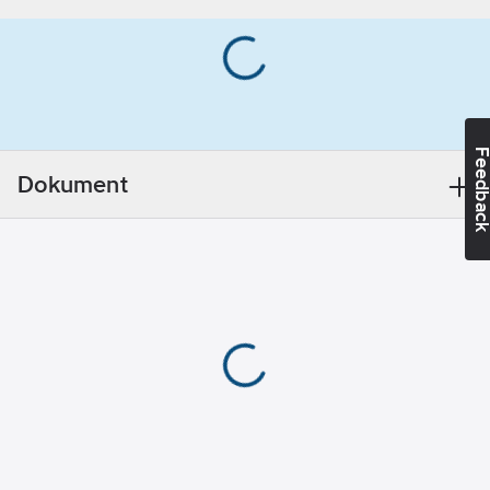
enligt EN ISO 20471
Kragtyp:
klass 2 för XS-M och
Rund
klass 3 för L-3XL.
Materialvikt:
OEKO-TEX®-
190
g/m²
certifierad.
Material:
Hög
55% bomull, 45%
synbarhet
Feedba
polyester, 190 g/m².
(signalfärgad):
Dokument
Standard:
Ja
EN ISO 20471 klass 2
för XS-L och klass 3 för
Överensstämmer
XL-3XL. EN 13758-2
med:
EN ISO
UPF 40+ UV-skydd /
20471
Certifierad efter 25
Hälsa &
tvättar / OEKO-TEX®-
Säkerhet:
certifierad. PFAS-fri
Reducerad sikt
Artikelnummer:
381184
Lev.
100973-130 L
artikelnr:
Ean