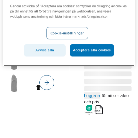
Outlet
Genom att klicka på "Acceptera alla cookies" samtycker du till lagring av cookies
FRISTADS
på din enhet för att förbättra navigeringen på webbplatsen, analysera
T-shirt Fristads
Branscher
webbplatsens användning och bistå i våra marknadsföringsinsatser.
CODE 1911 BSJ
Tjänster
T-SHIRT CODE-1911
Cookie-inställningar
940 SVART STL XL
Vårt erbjudande
Artikelnummer:
291250
Lev.
Bli kund
Avvisa alla
Acceptera alla cookies
100239-940 XL
artikelnr:
Aktuellt
Logga in
för att se saldo
och pris