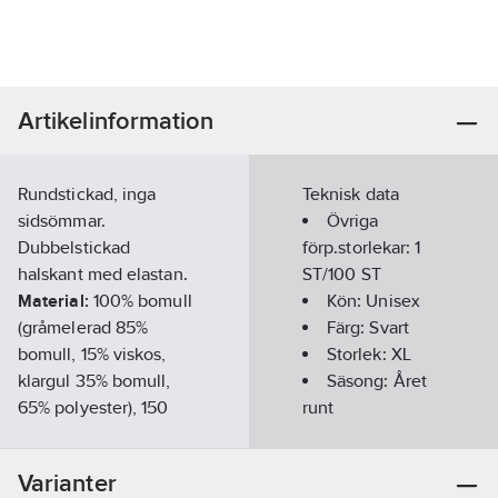
Artikelinformation
Rundstickad, inga
Teknisk data
sidsömmar.
Övriga
Dubbelstickad
förp.storlekar:
1
halskant med elastan.
ST/100 ST
Material:
100% bomull
Kön:
Unisex
(gråmelerad 85%
Färg:
Svart
bomull, 15% viskos,
Storlek:
XL
klargul 35% bomull,
Säsong:
Året
65% polyester), 150
runt
g/m², single jersey.
Kortärmad:
Standard:
Öko-tex
Ja
Varianter
certifierade.
Kragtyp: