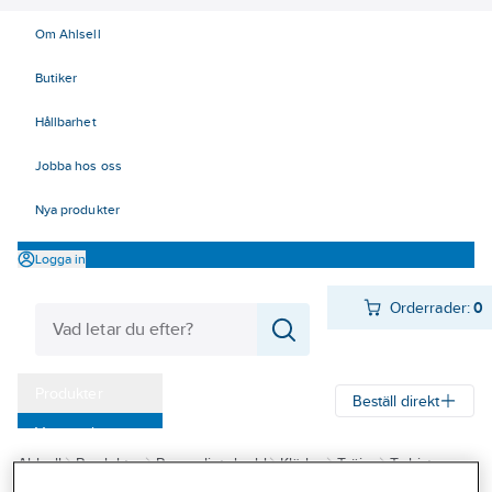
Om Ahlsell
Butiker
Hållbarhet
Jobba hos oss
Nya produkter
Logga in
Orderrader:
0
Produkter
Beställ direkt
Varumärken
Ahlsell
Produkter
Personligt skydd
Kläder
Tröjor
T-shirts
Kampanjer