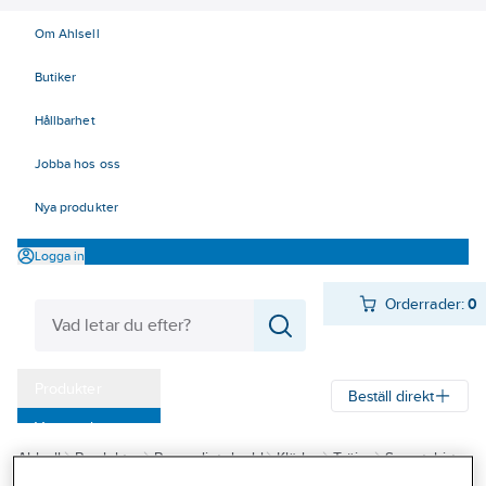
Om Ahlsell
Butiker
Hållbarhet
Jobba hos oss
Nya produkter
Logga in
Orderrader:
0
Produkter
Beställ direkt
Varumärken
Ahlsell
Produkter
Personligt skydd
Kläder
Tröjor
Sweatshirt
Kampanjer