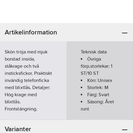
Artikelinformation
Skön tröja med mjuk
Teknisk data
borstad insida,
Övriga
ståkrage och två
förp.storlekar:
1
insticksfickor. Praktiskt
ST/10 ST
invändig telefonficka
Kön:
Unisex
med blixtlås. Detaljer:
Storlek:
M
Hög krage med
Färg:
Svart
blixtlås.
Säsong:
Året
Frontstängning.
runt
Envägsblixtlås i plast,
Kragtyp:
Invändig slå. Fickor:
Polokrage
Varianter
Känguruficka med
Typ av