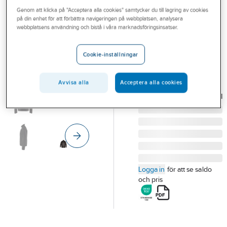
Outlet
Genom att klicka på "Acceptera alla cookies" samtycker du till lagring av cookies
BLÅKLÄDER
på din enhet för att förbättra navigeringen på webbplatsen, analysera
Tröja Blåkläder
Branscher
webbplatsens användning och bistå i våra marknadsföringsinsatser.
3362-2526
Tjänster
TRÖJA BLK 3362-2526
Cookie-inställningar
SVART/MGRÅ HELZIP
Vårt erbjudande
STL M
Aktuellt
Avvisa alla
Acceptera alla cookies
Artikelnummer:
569838
Lev.
336225269998M
artikelnr:
Logga in
för att se saldo
och pris