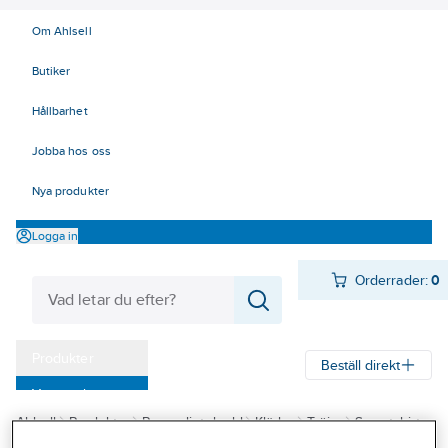
Om Ahlsell
Butiker
Hållbarhet
Jobba hos oss
Nya produkter
Logga in
Orderrader:
0
Produkter
Beställ direkt
Varumärken
Ahlsell
Produkter
Personligt skydd
Kläder
Tröjor
Sweatshirt
Kampanjer