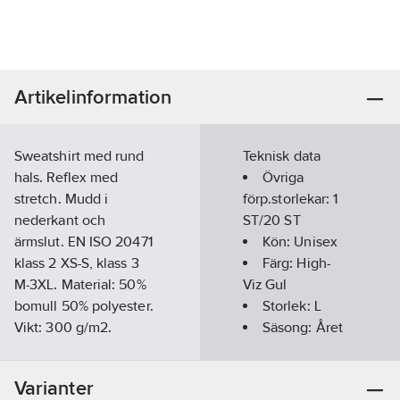
Artikelinformation
Sweatshirt med rund
Teknisk data
hals. Reflex med
Övriga
stretch. Mudd i
förp.storlekar:
1
nederkant och
ST/20 ST
ärmslut. EN ISO 20471
Kön:
Unisex
klass 2 XS-S, klass 3
Färg:
High-
M-3XL. Material: 50%
Viz Gul
bomull 50% polyester.
Storlek:
L
Vikt: 300 g/m2.
Säsong:
Året
Artikelnummer:
564244
runt
Lev.
Hög
1000726712010
Varianter
artikelnr:
synbarhet