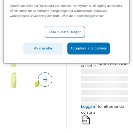
Outlet
Genom att klicka på "Acceptera alla cookies" samtycker du till lagring av cookies
TOP SWEDE
på din enhet för att förbättra navigeringen på webbplatsen, analysera
Tröja Top
Branscher
webbplatsens användning och bistå i våra marknadsföringsinsatser.
Swede 169
Tjänster
TRÖJA TOPSWEDE
Cookie-inställningar
169 RUNDHALS
Vårt erbjudande
VARSEL GUL KL.3 STL
Bli kund
Avvisa alla
Acceptera alla cookies
L
Artikelnummer:
564244
Aktuellt
Lev.
1000726712010
artikelnr:
Logga in
för att se saldo
och pris