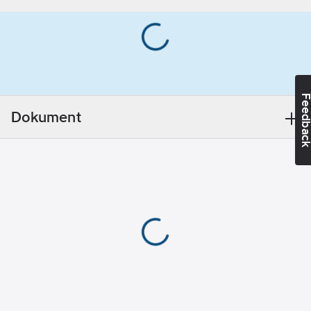
Ean
(signalfärgad):
7340098922482
artikelnr:
Ja
Materialklass
TP1050
Överensstämmer
med:
EN ISO
20471
Feedba
Kragtyp:
Dokument
Rund
Typ av
förslutning/stängning:
Ingen
Typ av huva:
Ingen
Materialvikt:
300
g/m²
Hälsa &
Säkerhet:
Reducerad sikt