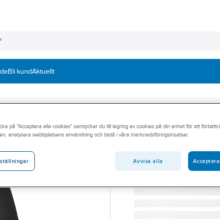
nde
Bli kund
Aktuellt
SNICKERS WORKWEAR
cka på "Acceptera alla cookies" samtycker du till lagring av cookies på din enhet för att förbätt
Tröja Snickers 2
en, analysera webbplatsens användning och bistå i våra marknadsföringsinsatser.
TRÖJA SNICKERS 2818-0
Artikelnummer:
496630
Avvisa alla
Acceptera
ställningar
Lev. artikelnr:
2818040000