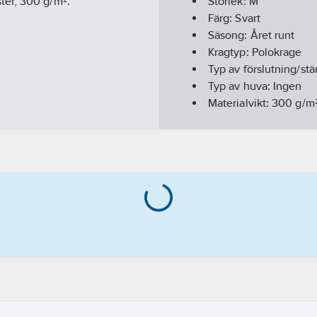
er, 300 g/m².
Storlek:
M
Färg:
Svart
Säsong:
Året runt
Kragtyp:
Polokrage
Typ av förslutning/st
Typ av huva:
Ingen
Materialvikt:
300
g/m