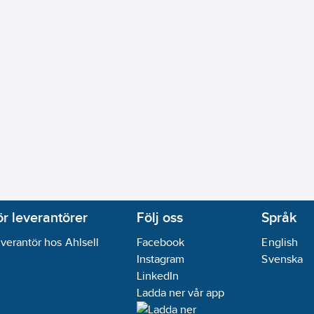
ör leverantörer
Följ oss
Språk
verantör hos Ahlsell
Facebook
English
Instagram
Svenska
LinkedIn
Ladda ner vår app