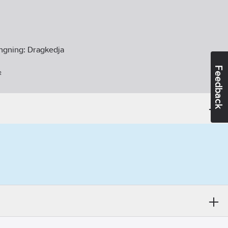
ängning:
Dragkedja
Feedback
²