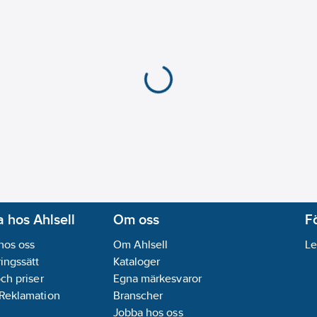
 hos Ahlsell
Om oss
F
hos oss
Om Ahlsell
Le
ingssätt
Kataloger
och priser
Egna märkesvaror
 Reklamation
Branscher
Jobba hos oss