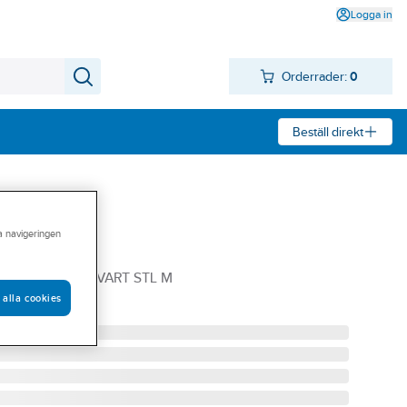
Logga in
Orderrader:
0
Beställ direkt
ra navigeringen
818
400 HALVZIP SVART STL M
 alla cookies
5