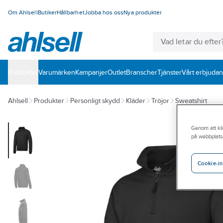
Om Ahlsell
Butiker
Hållbarhet
Jobba hos oss
Nya produkter
Produkter
Varumärken
Kampanjer
Outlet
Branscher
Tjänster
Vårt erbjuda
Ahlsell
Produkter
Personligt skydd
Kläder
Tröjor
Sweatshirt
Genom att kli
på webbplats
Cookie-in