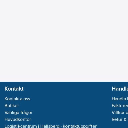
Kontakt
Handla
Kontakta oss
Handla 
Butiker
Fakturer
Vanliga frågor
Villkor 
Huvudkontor
Retur &
Logistikcentrum i Hallsberg - kontaktuppgifter