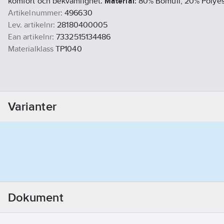
komfort och bekvämlighet.
Material:
80% Bomull, 20% Polyest
Artikelnummer:
496630
Lev. artikelnr:
28180400005
Ean artikelnr:
7332515134486
Materialklass
TP1040
Varianter
Dokument