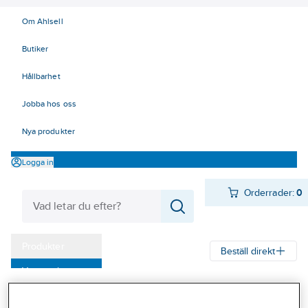
Om Ahlsell
Butiker
Hållbarhet
Jobba hos oss
Nya produkter
Logga in
Orderrader:
0
Produkter
Beställ direkt
Varumärken
Ahlsell
Produkter
Personligt skydd
Kläder
Tröjor
Pikétröjor
Kampanjer