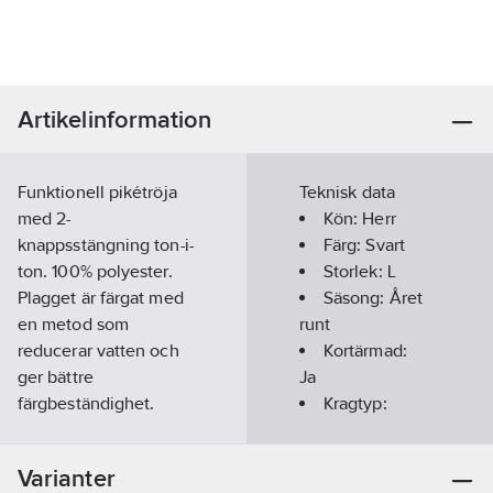
Artikelinformation
Funktionell pikétröja
Teknisk data
med 2-
Kön:
Herr
knappsstängning ton-i-
Färg:
Svart
ton. 100% polyester.
Storlek:
L
Plagget är färgat med
Säsong:
Året
en metod som
runt
reducerar vatten och
Kortärmad:
ger bättre
Ja
färgbeständighet.
Kragtyp:
Öko-Tex 100
Knappkrage/Button
certifierad.
down
Varianter
Material:100%
Materialvikt: