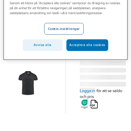
Genom att klicka på "Acceptera alla cookies" samtycker du till lagring av cookies
Outlet
PRINTER
på din enhet för att förbättra navigeringen på webbplatsen, analysera
Pikétröja Printer
webbplatsens användning och bistå i våra marknadsföringsinsatser.
Branscher
Smash
Tjänster
PIKÉTRÖJA PRINTER
Cookie-inställningar
SMASH SVART STL L
Vårt erbjudande
Artikelnummer:
872617
Avvisa alla
Acceptera alla cookies
Lev.
Bli kund
2265028-900-6
artikelnr:
Aktuellt
Logga in
för att se saldo
och pris