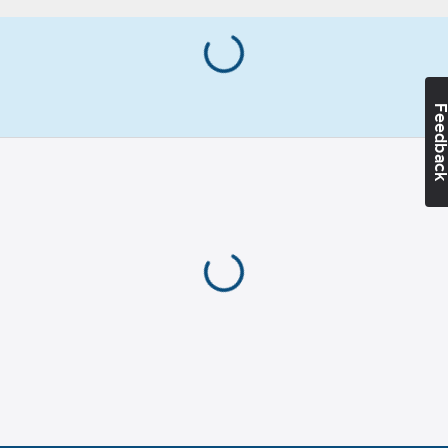
polyester, 180 g/m².
180
g/m²
Normal maskintvätt
vid 60 grader.
Artikelnummer:
872617
Lev.
Feedba
2265028-900-6
artikelnr:
Ean
7332592311978
artikelnr:
Materialklass
TP7600