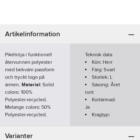
Artikelinformation
Pikétröja i funktionell
Teknisk data
återvunnen polyester
Kön:
Herr
med bekväm passform
Färg:
Svart
och tryckt logo på
Storlek:
L
ärmen.
Material:
Solid
Säsong:
Året
colors: 100%
runt
Polyester-recycled.
Kortärmad:
Melange colors: 50%
Ja
Polyester-recycled,
Kragtyp:
50% Polyester.
Knappkrage/Button
down
Varianter
•Återvunnen polyester