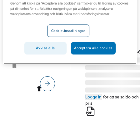
Genom att klicka på "Acceptera alla cookies" samtycker du till lagring av cookies
Outlet
CRAFT
på din enhet för att förbättra navigeringen på webbplatsen, analysera
Piké Craft
webbplatsens användning och bistå i våra marknadsföringsinsatser.
Branscher
1909138
Tjänster
PIKE CRAFT 1909138
Cookie-inställningar
CORE UNIFY SVART L
Vårt erbjudande
Artikelnummer:
753260
Avvisa alla
Acceptera alla cookies
Lev.
Aktuellt
1909138-999000-
artikelnr:
Logga in
för att se saldo och
pris