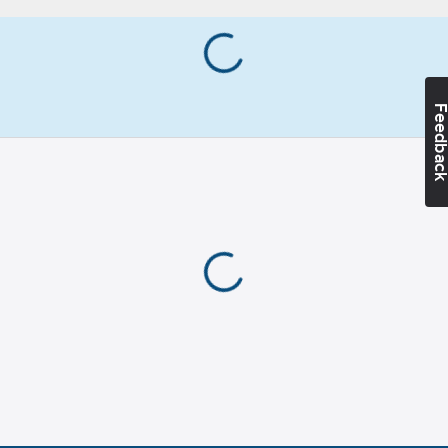
med bra fukttransport
•Bekväm passform
•Tryckt logo på ärmen
Artikelnummer:
753260
Lev.
Feedba
1909138-999000-6
artikelnr:
Ean
7318573319553
artikelnr:
Materialklass
TP7800