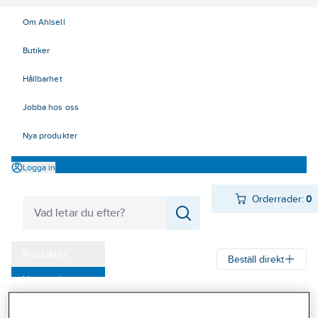
Om Ahlsell
Butiker
Hållbarhet
Jobba hos oss
Nya produkter
Logga in
Orderrader:
0
Produkter
Beställ direkt
Varumärken
Ahlsell
Produkter
Personligt skydd
Kläder
Tröjor
Pikétröjor
Kampanjer