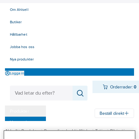
Om Ahlsell
Butiker
Hållbarhet
Jobba hos oss
Nya produkter
Logga in
Orderrader:
0
Produkter
Beställ direkt
Varumärken
Ahlsell
Produkter
Personligt skydd
Kläder
Tröjor
Pikétröjor
Kampanjer