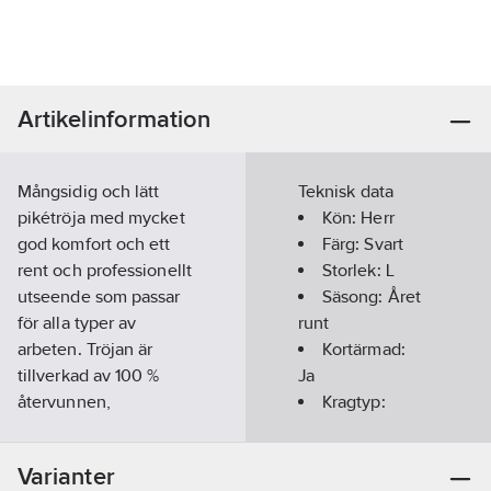
Artikelinformation
Mångsidig och lätt
Teknisk data
pikétröja med mycket
Kön:
Herr
god komfort och ett
Färg:
Svart
rent och professionellt
Storlek:
L
utseende som passar
Säsong:
Året
för alla typer av
runt
arbeten. Tröjan är
Kortärmad:
tillverkad av 100 %
Ja
återvunnen,
Kragtyp:
funktionell polyester
Knappkrage/Button
och har behandlats
down
Varianter
med biobaserat
Materialvikt: