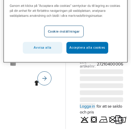
Outlet
Genom att klicka på "Acceptera alla cookies" samtycker du till lagring av cookies
SNICKERS WORKWEAR
på din enhet för att förbättra navigeringen på webbplatsen, analysera
Pikétröja
Branscher
webbplatsens användning och bistå i våra marknadsföringsinsatser.
Snickers 2721
Tjänster
AW
Cookie-inställningar
Vårt erbjudande
PIKÉTRÖJA
SNICKERS 2721 AW
Bli kund
Avvisa alla
Acceptera alla cookies
SVART STL L
Aktuellt
Artikelnummer:
745569
Lev.
27210400006
artikelnr:
Logga in
för att se saldo
och pris