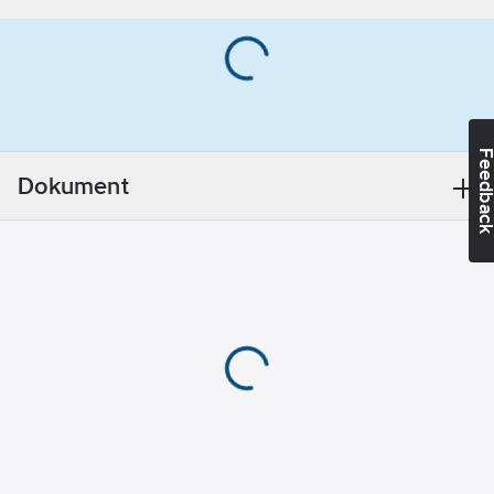
lukthämmande medel
125
g/m²
så att du håller dig
fräsch hela dagen. För
att komforten ska
förbättras ytterligare
har plagget
Feedba
flatlocksömmar och
Dokument
tryck på nackens
insida. Gott om plats
för profiltryck.
Material:
100 %
återvunnen polyester,
125 g/m².
Artikelnummer:
745569
Lev.
27210400006
artikelnr:
Materialklass
TP1040